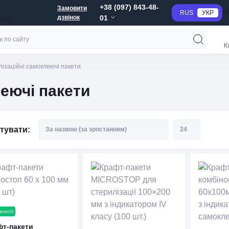
+38 (097) 843-48-
Замовити
RUS
УКР
Г
дзвінок
01
анне
К
ізаційні самоклеючі пакети
леючі пакети
тувати:
вності
фт-пакети