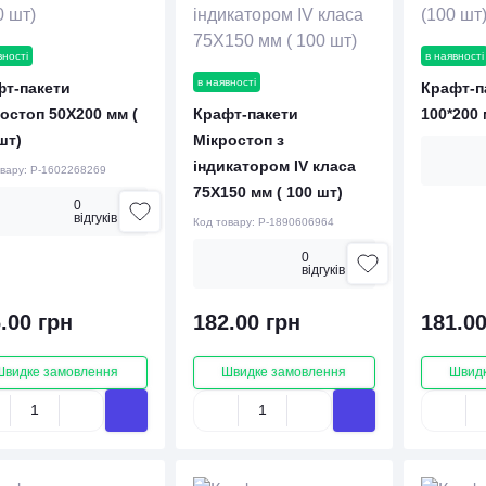
вності
в наявності
в наявності
фт-пакети
Крафт-па
остоп 50Х200 мм (
Крафт-пакети
100*200 
шт)
Мікростоп з
індикатором IV класа
овару:
P-1602268269
75Х150 мм ( 100 шт)
0
вiдгукiв
Код товару:
P-1890606964
0
вiдгукiв
.00 грн
182.00 грн
181.00
Швидке замовлення
Швидке замовлення
Швидк