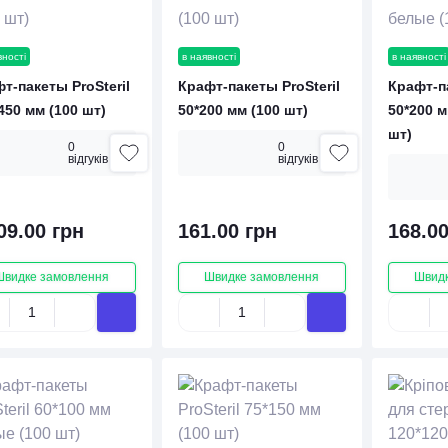
вності
в наявності
в наявності
т-пакеты ProSteril
Крафт-пакеты ProSteril
Крафт-па
450 мм (100 шт)
50*200 мм (100 шт)
50*200 
шт)
0
0
вiдгукiв
вiдгукiв
09.00 грн
161.00 грн
168.00
Швидке замовлення
Швидке замовлення
Швидк