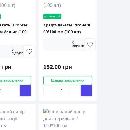
в наявності
кеты ProSteril
Крафт-пакеты ProSteril
мм белые (100
60*100 мм (100 шт)
0
вiдгукiв
0
вiдгукiв
 грн
152.00 грн
е замовлення
Швидке замовлення