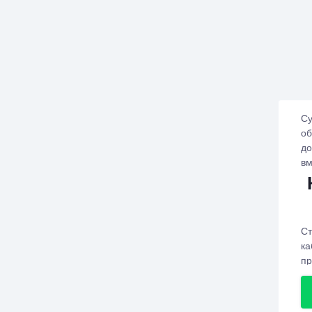
Су
об
до
вм
Ст
ка
пр
Кр