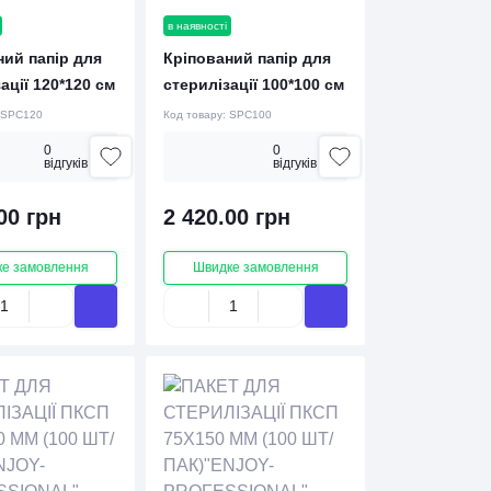
в наявності
ний папір для
Кріпований папір для
ації 120*120 см
стерилізації 100*100 см
SPC120
Код товару:
SPC100
0
0
вiдгукiв
вiдгукiв
00 грн
2 420.00 грн
е замовлення
Швидке замовлення