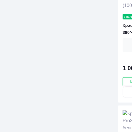
в ная
Краф
380*
1 0