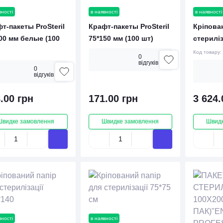
вності
в наявності
в наявності
т-пакеты ProSteril
Крафт-пакеты ProSteril
Кріпова
00 мм белые (100
75*150 мм (100 шт)
стериліз
Код товару:
0
вiдгукiв
0
вiдгукiв
.00 грн
171.00 грн
3 624.
Швидке замовлення
Швидке замовлення
Швидк
вності
в наявності