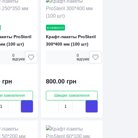
в наявності
кеты ProSteril
Крафт-пакеты ProSteril
мм (100 шт)
300*400 мм (100 шт)
0
0
вiдгукiв
вiдгукiв
 грн
800.00 грн
е замовлення
Швидке замовлення