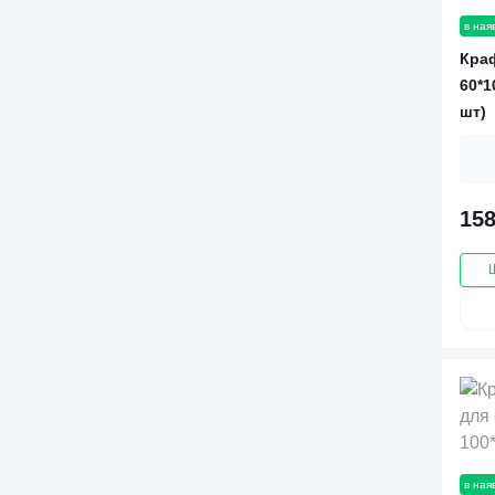
в ная
Краф
60*1
шт)
158
в ная