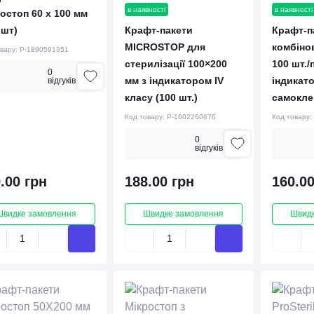
в наявності
в наявності
остоп 60 x 100 мм
 шт)
Крафт-пакети
Крафт-п
MICROSTOP для
комбіно
овару:
P-1890591351
стерилізації 100×200
100 шт./п
0
мм з індикатором IV
індикат
вiдгукiв
класу (100 шт.)
самокле
Код товару:
P-1602260676
Код товару:
0
вiдгукiв
.00 грн
188.00 грн
160.00
Швидке замовлення
Швидке замовлення
Швидк