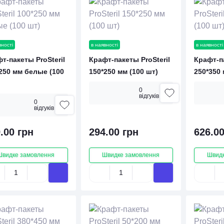
вності
в наявності
в наявності
т-пакеты ProSteril
Крафт-пакеты ProSteril
Крафт-па
250 мм белые (100
150*250 мм (100 шт)
250*350 
0
вiдгукiв
0
вiдгукiв
.00 грн
294.00 грн
626.00
Швидке замовлення
Швидке замовлення
Швидк