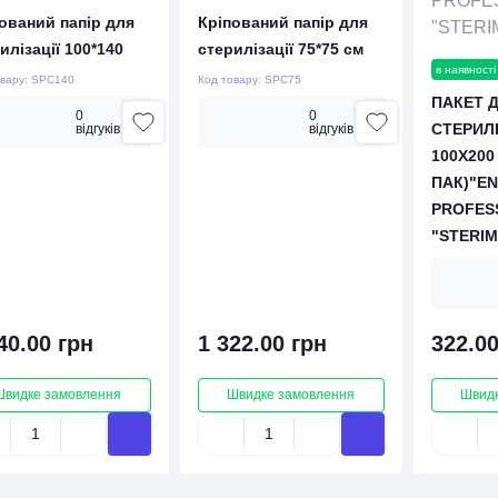
ований папір для
Кріпований папір для
илізації 100*140
стерилізації 75*75 см
в наявності
овару:
SPC140
Код товару:
SPC75
ПАКЕТ 
0
0
СТЕРИЛІ
вiдгукiв
вiдгукiв
100Х200
ПАК)"EN
PROFESS
"STERIM
40.00 грн
1 322.00 грн
322.00
Швидке замовлення
Швидке замовлення
Швидк