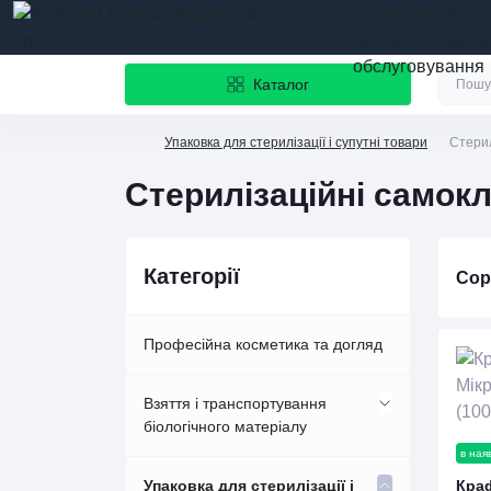
призначення
якість та бездог
обслуговування
Каталог
Упаковка для стерилізації і супутні товари
Стерил
Стерилізаційні самок
Категорії
Сор
Професійна косметика та догляд
Взяття і транспортування
біологічного матеріалу
в ная
Вакуумні пробірки BD
Упаковка для стерилізації і
Кра