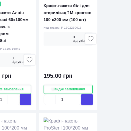
Крафт-пакети білі для
акети Алвін
стерилізації Мікростоп
вані 60х100мм
100 x200 мм (100 шт)
ач. з
Код товару:
P-1602259016
ором,
0
йні
вiдгукiв
P-1816716547
0
вiдгукiв
 грн
195.00 грн
е замовлення
Швидке замовлення