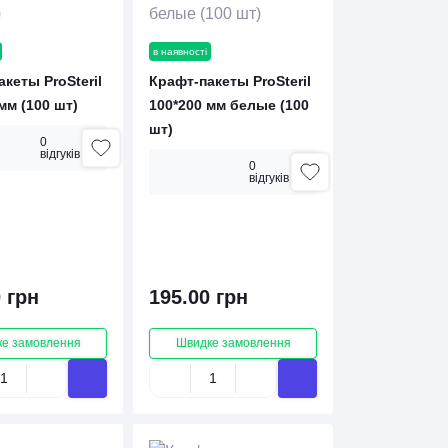
в наявності
кеты ProSteril
Крафт-пакеты ProSteril
мм (100 шт)
100*200 мм белые (100
шт)
0
вiдгукiв
0
вiдгукiв
 грн
195.00 грн
е замовлення
Швидке замовлення