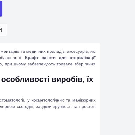
>|
ументарію та медичних приладів, аксесуарів, які
обладнанні.
Крафт
пакети для стерилізації
о, при цьому забезпечують тривале зберігання
 особливості виробів, їх
 стоматології, у косметологічних та манікюрних
лярною сьогодні, завдяки зручності та простоті
 паропроникність – добре пропускають гаряче