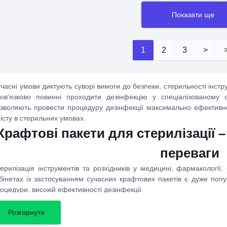
Показати ще
1
2
3
>
часні умови диктують суворі вимоги до безпеки, стерильності інстр
ов'язково повинні проходити дезінфекцію у спеціалізованому 
зволяють провести процедуру дезінфекції максимально ефективн
істу в стерильних умовах.
Крафтові пакети для стерилізації –
переваги
ерилізація інструментів та розхідників у медицині, фармакології,
бінетах із застосуванням сучасних крафтових пакетів є дуже попу
оцедури, високій ефективності дезінфекції.
афтові
пакети для стерилізації
надають наступні переваги:
Розгорнути
забезпечують високий рівень жаростійкості, при цьому хорошу