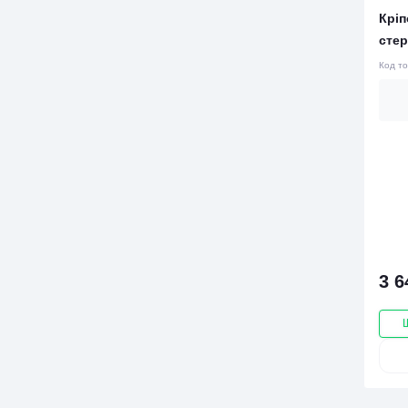
Кріп
стер
Код т
3 6