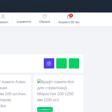
Каталог
Про
Доставка і
Повернення
оловна
Відгуки
Контакти
Блог
товарів
нас
оплата
та обмін
0
порівняти
Обране
абінет
Кошик
0.00 грн
в наявності