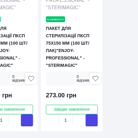
в наявності
ДЛЯ
ПАКЕТ ДЛЯ
ЗАЦІЇ ПКСП
СТЕРИЛІЗАЦІЇ ПКСП
 ММ (100 ШТ/
75Х150 ММ (100 ШТ/
JOY-
ПАК)"ENJOY-
IONAL" -
PROFESSIONAL" -
AGIС"
"STERIMAGIС"
0
0
вiдгукiв
вiдгукiв
 грн
273.00 грн
е замовлення
Швидке замовлення