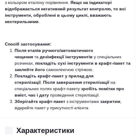
з кольором еталону порівняння.
Якщо на індикаторі
відображається негативний результат контролю, то всі
інструменти, оброблені в цьому циклі, вважають
нестерильними
.
Спосіб застосування:
Після етапів ручного/автоматичного
чищення
та
дезінфекції інструментів
у спеціальних
розчинах,
покладіть сухі інструменти в крафт-пакет та
заклейте його
самоклеючою стрічкою.
Покладіть крафт-пакет у прилад для
стерилізації
.
Після завершення стерилізації
на
спеціальних полях крафт-пакету
зробіть помітки про
вміст, час і дату
проведення стерилізації.
Зберігайте крафт-пакет
з інструментами
закритим
,
відкрийте пакет у присутності клієнта
Характеристики