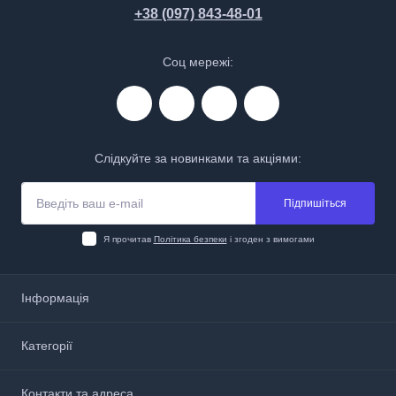
+38 (097) 843-48-01
Соц мережі:
Слідкуйте за новинками та акціями:
Підпишіться
Я прочитав
Політика безпеки
і згоден з вимогами
Інформація
Про нас
Категорії
Доставка і оплата
Політика безпеки
Аптечки, анестетики та перев’язочні матеріали
Контакти та адреса