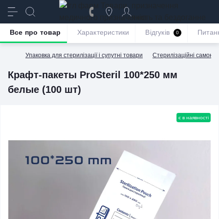
призначення
якість та бездоганне
обслуговування
Все про товар
Характеристики
Відгуків
Питан
0
Упаковка для стерилізації і супутні товари
Стерилізаційні самокле
Крафт-пакеты ProSteril 100*250 мм
белые (100 шт)
є в наявності