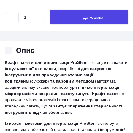
До кошика
Опис
Крафт-пакети для стерилізації
ProSteril
– спеціальні
пакети
із сульфатної целюлози
, розроблені
для пакування
інструментів для проведення стерилізації
повітряним
(сухожар)
та паровим методом
(автоклав).
Завдяки впливу високої температури
під час стерилізації
мікроорганізми всередині пакету гинуть
.
Крафт-пакет
не
пропускає мікроорганізмів із зовнішнього середовища
всередину пакету, що
гарантує збереження стерильності
інструментів під час зберігання.
Із крафт-пакетами для стерилізації
ProSteril
легко бути
впевненим у абсолютній стерильності та чистоті інструментів!