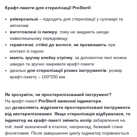
Крафт-пакети для стерилізації
ProSteril
:
універсальні
– підходять для стерилізації у сухожарі та
автоклаві
виготовлені із паперу
, тому не завдають шкоди
навколишньому середовищу
герметичні
,
стійкі до вологи
,
не промокають
при
контакті із парою
мають зручну клейку стрічку
, за допомогою якої можна
швидко та зручно закривати крафт-пакети
ідеальні
для стерилізації різних інструментів
: розмір
крафт-пакету – 100*200 мм.
Як зрозуміти, чи простерилізований інструмент?
На крафт-пакеті
ProSteril
нанесені індикатори
,
що
дозволяють відрізнити простерилізовані інструменти
від нестерилізованих
.
Якщо стерилізація відбувалася, то
індикатор на крафт-пакеті змінить колір
забарвлення на
той, який зазначений в еталоні, наприклад, бежевий стане
фіолетовим. Після завершення циклу індикатор порівнюється