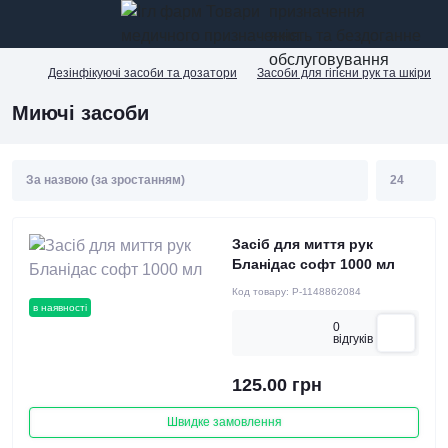
призначення
якість та бездоганне
обслуговування
Дезінфікуючі засоби та дозатори
Засоби для гігієни рук та шкіри
Миючі засоби
Засіб для миття рук
Бланідас софт 1000 мл
Код товару:
P-1148862084
в наявності
0
вiдгукiв
125.00 грн
Швидке замовлення