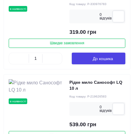
Код товару:
P-330976783
в наявності
0
вiдгукiв
319.00 грн
Швидке замовлення
До кошика
Рідке мило Санософт LQ
10 л
Код товару:
P-219626583
в наявності
0
вiдгукiв
539.00 грн