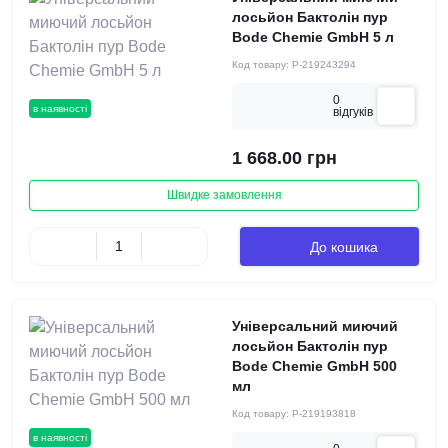
лосьйон Бактолін пур
Bode Chemie GmbH 5 л
Код товару:
P-219243294
0
в наявності
вiдгукiв
1 668.00 грн
Швидке замовлення
До кошика
Універсальний миючий
лосьйон Бактолін пур
Bode Chemie GmbH 500
мл
Код товару:
P-219193818
в наявності