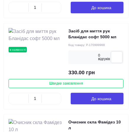
До кошика
Засіб для миття рук
Бланідас софт 5000 мл
Код товару:
P-170999968
в наявності
0
вiдгукiв
330.00 грн
Швидке замовлення
До кошика
Очисник скла Фамідез 10
л