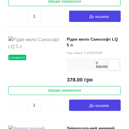
Швидке замовлення
До кошика
Рідке мило Санософт LQ
5 л
Код товару:
P-219626599
в наявності
0
вiдгукiв
378.00 грн
Швидке замовлення
До кошика
Універсальний миючий