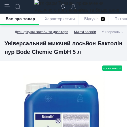
призначення
якість та бездоганне
обслуговування
Все про товар
Характеристики
Відгуків
Питан
0
Дезінфікуючі засоби та дозатори
Миючі засоби
Універсальний 
Універсальний миючий лосьйон Бактолін
пур Bode Chemie GmbH 5 л
є в наявності