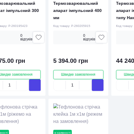
мозварювальний
Термозварювальний
Термоз
ат імпульсний 300
апарат імпульсний 400
апарат 
мм
типу Ha
овару:
P-260195423
Код товару:
P-260205915
Код товару:
0
0
вiдгукiв
вiдгукiв
75.00 грн
5 394.00 грн
44 240
Швидке замовлення
Швидке замовлення
Швидк
вності
в наявності