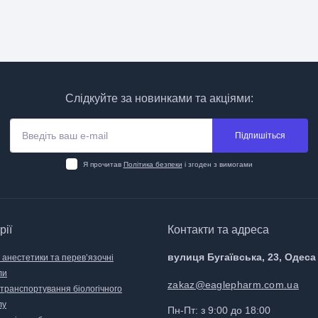
Слідкуйте за новинками та акціями:
Підпишіться
Я прочитав
Політика безпеки
і згоден з вимогами
рії
Контакти та адреса
вулиця Бугаївська, 23, Одеса
 анестетики та перев’язочні
ли
zakaz@eaglepharm.com.ua
 транспортування біологічного
лу
Пн-Пт: з 9:00 до 18:00