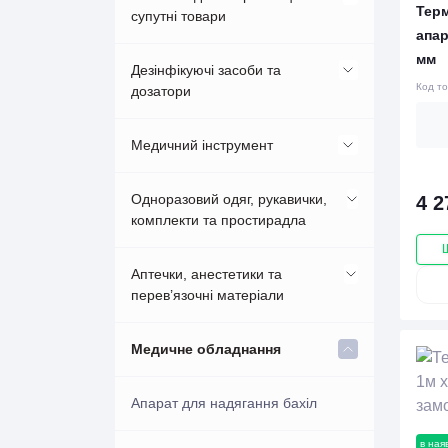
Тер
супутні товари
апар
Вакуумні пробірки BD Vacutainer®
Вакуумні пробірки VACUETTE
мм
PLUS для дослідження сироватки
Стерилізаційні самоклеючі пакети
Дезінфікуючі засоби та
Код т
дозатори
Вакуумні системи забору крові
KIMA (Италия)
Упаковка для стерилізації, у
рулонах
Дезінфекція інструментів
Медичний інструмент
Вакуумні пробірки без
Гінекологія, акушерство,
наповнювачів
урологія
Дезінфікуючі засоби для
Лапароскопічні інструменти
Одноразовий одяг, рукавички,
4 2
поверхонь та обладнання
комплекти та простирадла
Вакуумні пробірки для визначення
Набори гінекологічні оглядові
Голки
ЛОР інструменти
швидкості осідання еритроцитів
одноразові
Дозаторы и аксессуары
Бахіли
Аптечки, анестетики та
(шое)
перев’язочні матеріали
Голки двосторонні
Медичний інструмент
Засоби для гігієни рук та шкіри
Одноразова Маска
Вакуумні пробірки для
Анестетики
Медичне обладнання
Держатели
Хірургічні леза і скальпелі
гематологічних досліджень цільної
Миючі засоби
Швидка дезінфекція
Одноразові простирадла,
крові
серветки, рушники
Аптечки
Апарат для надягання бахіл
Джгути
Шовні матеріали
Обробка
Вакуумні пробірки для
в ная