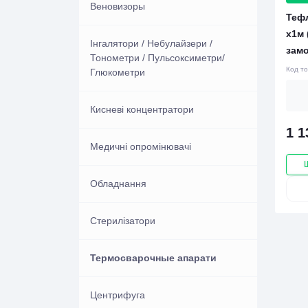
Одноразовые товары из
Аптечки автомобільні
Вата/Бинти/Марля
Веновизоры
дослідження глюкози
Зонди, системи для переливань,
ОЛІМП
Тефл
полиэтилена (фартухи ,
подовжувачі, трубки
х1м 
нарукавники)
Аптечки виробничі та офісні
Пластирі
Інгалятори / Небулайзери /
Вакуумні пробірки для
зам
Шовний матеріал що не
Тонометри / Пульсоксиметри/
дослідження коагуляції
Катетери
розсмоктується
Код т
Окуляри захисні
Глюкометри
Аптечки універсальні
Вакуумні пробірки для
Катетер аспіраційний
Лабораторний пластик
Шовний матеріал що
Рукавички медичні одноразові
Кисневі концентратори
дослідження плазми в імунології
розсмоктується
та плр
1 1
Катетери Нелатон
Культуральні планшети, пробірки,
Металеві катетери урологічні
Вінілові рукавички
Стерильна одяг і покриття
Медичні опромінювачі
колби, піпетки Пастера
Вакуумні пробірки для
Катетери Фолея
Пробірки LAB UA
дослідження плазми в клінічній
Рукавички латексні
Халати, комбінезони, костюми,
Обладнання
Кювети до приладів
хімії, імунології
фартухи
Катетери-метелики для забору
Пробірки для забору крові
Рукавички нітрилові
Стерилізатори
крові
Наконечники пипеточные
Вакуумні пробірки для
Шапочка одноразова
лабораторні медичні
дослідження сироватки в клінічній
Вакуумні системи для забору
Системи капілярного забору крові
Термосварочные апарати
хімії, серологии, імунології
крові LIND VAC (Естонія)
і системи для ШОЕ Aquisel S. L. ,
Пробирки, микропробирки и
Іспанія
пробки
Центрифуга
Стерильні пробірки для
Вакуумные пробирки Ayset