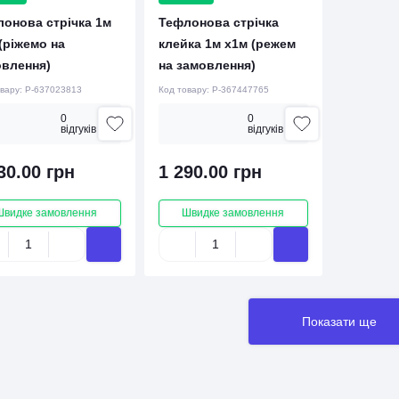
онова стрічка 1м
Тефлонова стрічка
(ріжемо на
клейка 1м х1м (режем
овлення)
на замовлення)
овару:
P-637023813
Код товару:
P-367447765
0
0
вiдгукiв
вiдгукiв
30.00 грн
1 290.00 грн
Швидке замовлення
Швидке замовлення
Показати ще