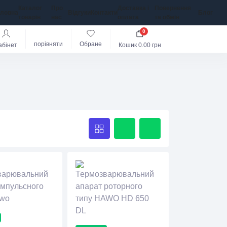
Каталог
Про
Доставка і
Повернення
оловна
Відгуки
Контакти
Блог
товарів
нас
оплата
та обмін
0
порівняти
Обране
абінет
Кошик
0.00 грн