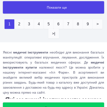
Показати ще
1
2
3
4
5
6
7
8
9
>
>|
Якісні
медичні інструменти
необхідні для виконання багатьох
маніпуляцій: оперативні втручання, лікування, дослідження. Їх
використовують у багатьох медичних сферах. Де
медичні
інструменти купити
належної якості? Це можна зробити у
нашому інтернет-магазині «Ігл Фарм». В асортименті ви
знайдете великий вибір медичних пристроїв для виконання
різних завдань. Будь-який товар з каталогу вже доступний для
замовлення з доставкою на будь-яку адресу в Україні. Дізнатись
ціну можна прямо на сайті.
Які медичні інструменти можна