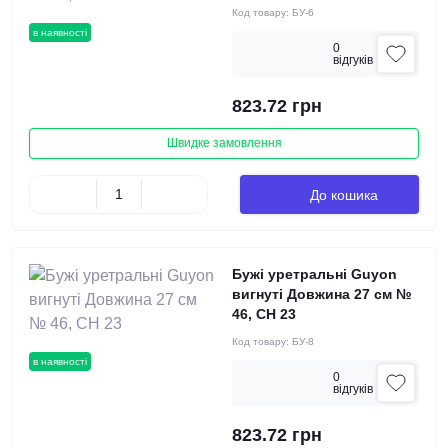
Код товару:
БУ-6
в наявності
0
вiдгукiв
823.72 грн
Швидке замовлення
До кошика
Бужі уретральні Guyon
вигнуті Довжина 27 см №
46, СН 23
Код товару:
БУ-8
в наявності
0
вiдгукiв
823.72 грн