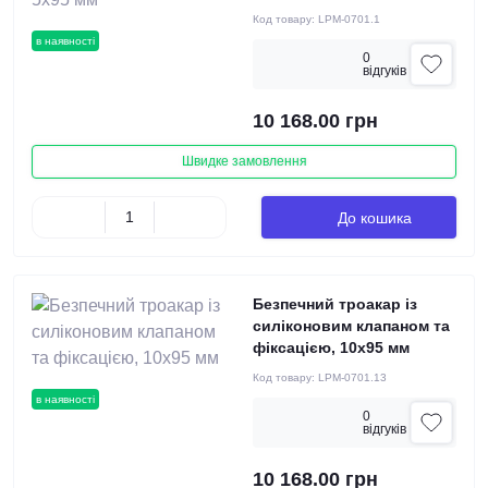
Код товару:
LPM-0701.1
в наявності
0
вiдгукiв
10 168.00 грн
Швидке замовлення
До кошика
Безпечний троакар із
силіконовим клапаном та
фіксацією, 10х95 мм
Код товару:
LPM-0701.13
в наявності
0
вiдгукiв
10 168.00 грн