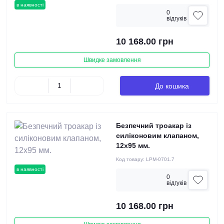
в наявності
0
вiдгукiв
10 168.00 грн
Швидке замовлення
До кошика
Безпечний троакар із
силіконовим клапаном,
12х95 мм.
Код товару:
LPM-0701.7
в наявності
0
вiдгукiв
10 168.00 грн