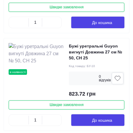
Швидке замовлення
До кошика
Бужі уретральні Guyon
вигнуті Довжина 27 см №
50, СН 25
Код товару:
БУ-10
в наявності
0
вiдгукiв
823.72 грн
Швидке замовлення
До кошика