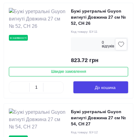
Бужі уретральні Guyon
вигнуті Довжина 27 см №
52, СН 26
Код товару:
БУ-11
в наявності
0
вiдгукiв
823.72 грн
Швидке замовлення
До кошика
Бужі уретральні Guyon
вигнуті Довжина 27 см №
54, СН 27
Код товару:
БУ-12