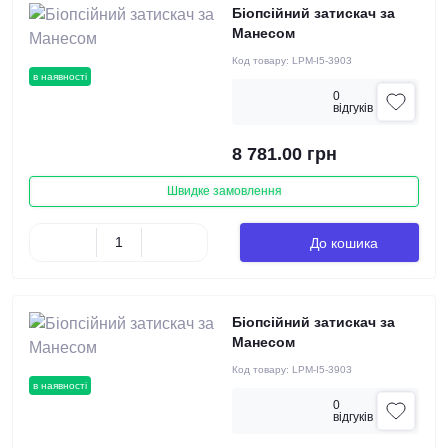
Біопсійний затискач за
Манесом
Код товару:
LPM-I5-3903
в наявності
0
вiдгукiв
8 781.00 грн
Швидке замовлення
До кошика
Біопсійний затискач за
Манесом
Код товару:
LPM-I5-3903
в наявності
0
вiдгукiв