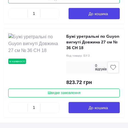
До кошика
Бужі уретральні по Guyon
вигнуті Довжина 27 см №
36 СН 18
Код товару:
БУ-3
в наявності
0
вiдгукiв
823.72 грн
Швидке замовлення
До кошика