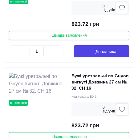
в наявності
0
вiдгукiв
823.72 грн
Швидке замовлення
До кошика
Бужі уретральні по Guyon
вигнуті Довжина 27 см №
32, СН 16
Код товару:
БУ-1
в наявності
0
вiдгукiв
823.72 грн
Швидке замовлення