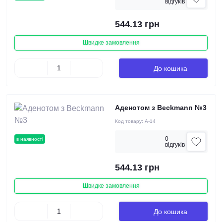
вiдгукiв
544.13 грн
Швидке замовлення
До кошика
Аденотом з Beckmann №3
Код товару:
А-14
0
в наявності
вiдгукiв
544.13 грн
Швидке замовлення
До кошика