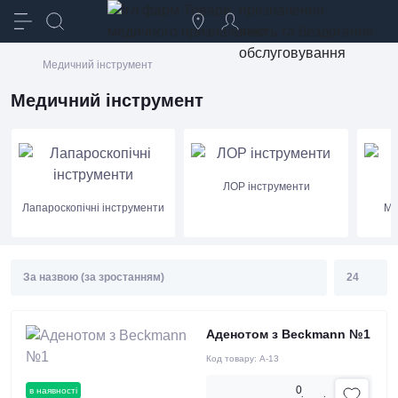
призначення
якість та бездоганне
обслуговування
Медичний інструмент
Медичний інструмент
ЛОР інструменти
Лапароскопічні інструменти
Ме
Аденотом з Beckmann №1
Код товару:
А-13
0
в наявності