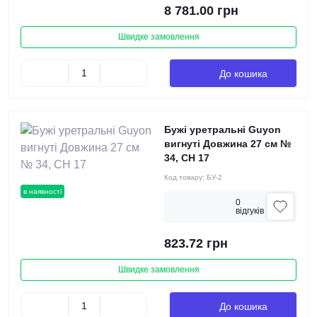
8 781.00 грн
Швидке замовлення
До кошика
Бужі уретральні Guyon
вигнуті Довжина 27 см №
34, СН 17
Код товару:
БУ-2
в наявності
0
вiдгукiв
823.72 грн
Швидке замовлення
До кошика