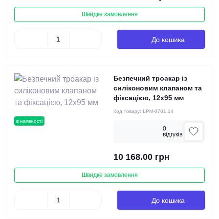
Швидке замовлення
До кошика
Безпечний троакар із
силіконовим клапаном та
фіксацією, 12х95 мм
Код товару:
LPM-0701.14
в наявності
0
вiдгукiв
10 168.00 грн
Швидке замовлення
До кошика