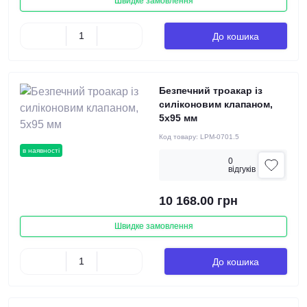
Швидке замовлення
До кошика
Безпечний троакар із
силіконовим клапаном,
5х95 мм
Код товару:
LPM-0701.5
в наявності
0
вiдгукiв
10 168.00 грн
Швидке замовлення
До кошика