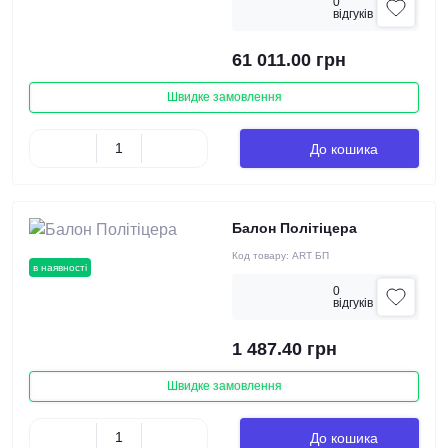
0
вiдгукiв
61 011.00 грн
Швидке замовлення
До кошика
Балон Політіцера
Код товару:
ART БП
в наявності
0
вiдгукiв
1 487.40 грн
Швидке замовлення
До кошика