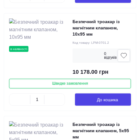
Безпечний троакар із
магнітним клапаном,
10х95 мм
Код товару:
LPM-0701.2
в наявності
0
вiдгукiв
10 178.00 грн
Швидке замовлення
До кошика
Безпечний троакар із
магнітним клапаном, 5х95
мм