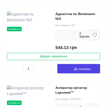
Аденотом по Beckmann
№5
Код товару:
А-15
в наявності
0
вiдгукiв
544.13 грн
Швидке замовлення
До кошика
Аспіратор-ірігатор
Lapomed™
Код товару:
LPM-0511
в наявності