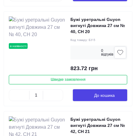
Бужі уретральні Guyon
вигнуті Довжина 27 см №
40, СН 20
Код товару:
БУ-5
в наявності
0
вiдгукiв
823.72 грн
Швидке замовлення
До кошика
Бужі уретральні Guyon
вигнуті Довжина 27 см №
42, СН 21