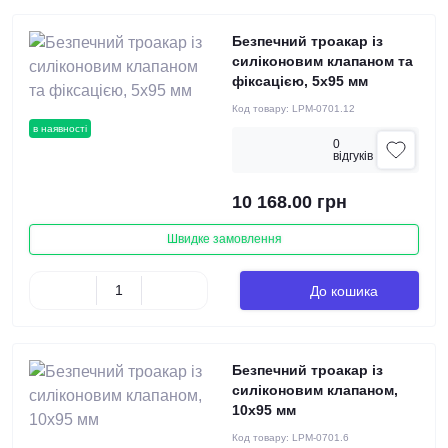
Безпечний троакар із
силіконовим клапаном та
фіксацією, 5х95 мм
Код товару:
LPM-0701.12
в наявності
0
вiдгукiв
10 168.00 грн
Швидке замовлення
До кошика
Безпечний троакар із
силіконовим клапаном,
10х95 мм
Код товару:
LPM-0701.6