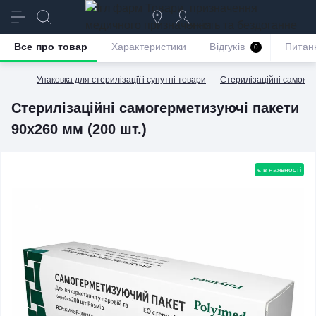
призначення
якість та бездоганне
обслуговування
Все про товар
Характеристики
Відгуків
Питан
0
Упаковка для стерилізації і супутні товари
Стерилізаційні самокле
Стерилізаційні самогерметизуючі пакети
90х260 мм (200 шт.)
є в наявності