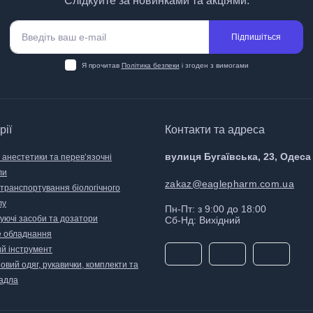
Слідкуйте за новинками та акціями:
Підпишіться
Я прочитав
Політика безпеки
і згоден з вимогами
рії
Контакти та адреса
вулиця Бугаївська, 23, Одеса
 анестетики та перев’язочні
ли
zakaz@eaglepharm.com.ua
 транспортування біологічного
лу
Пн-Пт: з 9:00 до 18:00
уючі засоби та дозатори
Сб-Нд: Вихідний
 обладнання
й інструмент
вий одяг, рукавички, комплекти та
адла