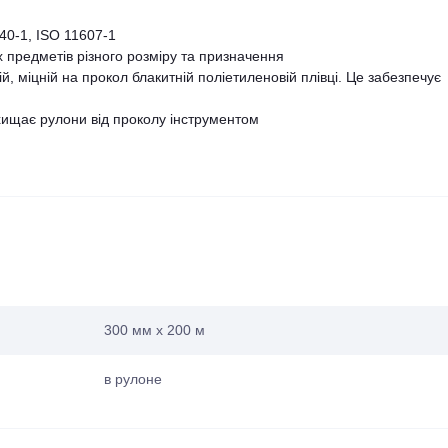
40-1, ISO 11607-1
х предметів різного розміру та призначення
й, міцній на прокол блакитній поліетиленовій плівці. Це забезпечує
хищає рулони від проколу інструментом
300 мм х 200 м
в рулоне