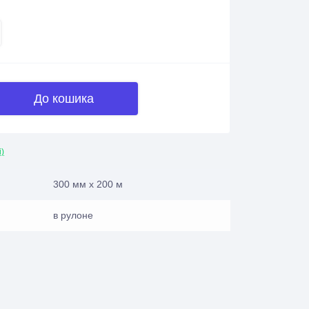
До кошика
і)
300 мм х 200 м
в рулоне