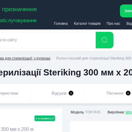
 призначення
Зам
 обслуговування
Головна
Каталог товарів
Про нас
Від
ка для стерилізації, у рулонах
Рулон плоский для стерилізації Steriking 300
илізації Steriking 300 мм х 2
теристики
Відгуків
Питання
0
0
Модель:
TOP-R45
Виробник:
Wip
є в наявності