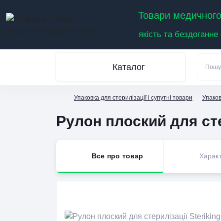
Товари медичного
якість та бездоганне
Каталог
Упаковка для стерилізації і супутні товари
Упаков
Рулон плоский для стер
Все про товар
Харак