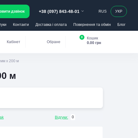
+38 (097) 843-48-01
овити дзвінок
RUS
УКР
гуки
Контакти
Доставка і оплата
Повернення та обмін
Блог
0
Кошик
Кабінет
Обране
0.00 грн
 мм х 200 м
00 м
0
ak
Відгуки: