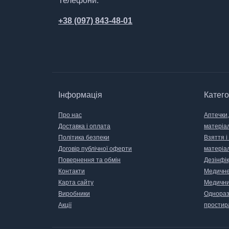
Телефони:
+38 (097) 843-48-01
Інформація
Катего
Про нас
Аптечки,
Доставка і оплата
матеріа
Політика безпеки
Взяття і
Договір публічної оферти
матеріа
Повернення та обмін
Дезінфік
Контакти
Медичне
Карта сайту
Медични
Виробники
Одноразо
Акції
простир