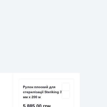
Рулон плоский для
стерилізації Steriking 300
мм х 200 м
5 885.00 грн