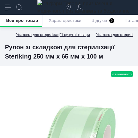
призначення
якість та бездоганне
обслуговування
Все про товар
Характеристики
Відгуків
Питан
0
Упаковка для стерилізації і супутні товари
Упаковка для стерилізац
Рулон зі складкою для стерилізації
Steriking 250 мм x 65 мм х 100 м
є в наявності