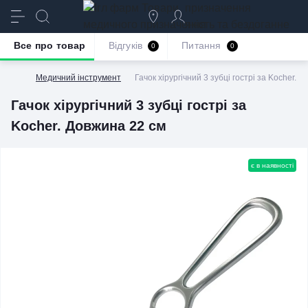
призначення
якість та бездоганне
обслуговування
Все про товар
Відгуків
Питання
0
0
Медичний інструмент
Гачок хірургічний 3 зубці гострі за Kocher. 
Гачок хірургічний 3 зубці гострі за
Kocher. Довжина 22 см
є в наявності