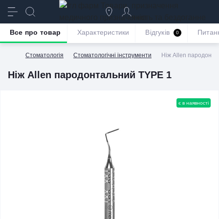
призначення
якість та бездоганне
обслуговування
Все про товар
Характеристики
Відгуків
Питан
0
Стоматологія
Стоматологічні інструменти
Ніж Allen пародонт
Ніж Allen пародонтальний TYPE 1
є в наявності