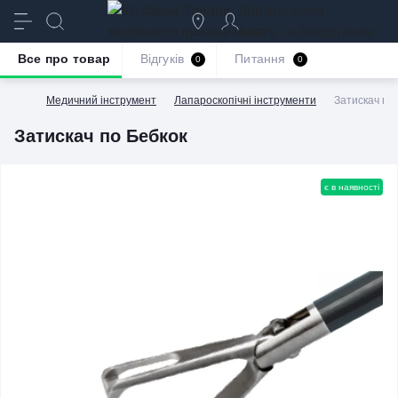
призначення
якість та бездоганне
обслуговування
Все про товар
Відгуків
Питання
0
0
Медичний інструмент
Лапароскопічні інструменти
Затискач по
Затискач по Бебкок
є в наявності