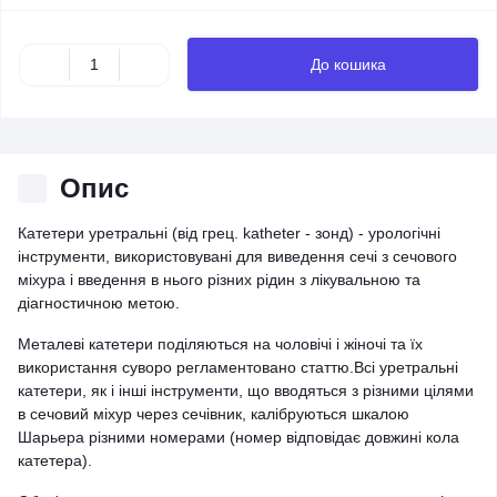
До кошика
Опис
Катетери уретральні (від грец. katheter - зонд) - урологічні
інструменти, використовувані для виведення сечі з сечового
міхура і введення в нього різних рідин з лікувальною та
діагностичною метою.
Металеві катетери поділяються на чоловічі і жіночі та їх
використання суворо регламентовано статтю.Всі уретральні
катетери, як і інші інструменти, що вводяться з різними цілями
в сечовий міхур через сечівник, калібруються шкалою
Шарьера різними номерами (номер відповідає довжині кола
катетера).