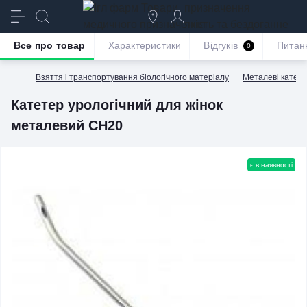
призначення
якість та бездоганне
обслуговування
Все про товар
Характеристики
Відгуків
Питан
0
Взяття і транспортування біологічного матеріалу
Металеві катете
Катетер урологічний для жінок
металевий СН20
є в наявності