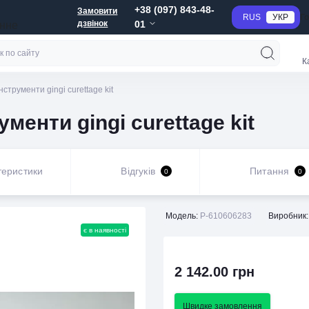
+38 (097) 843-48-
Замовити
RUS
УКР
Г
дзвінок
01
анне
К
нструменти gingi curettage kit
ументи gingi curettage kit
теристики
Відгуків
Питання
0
0
Модель:
P-610606283
Виробник:
є в наявності
2 142.00 грн
Швидке замовлення