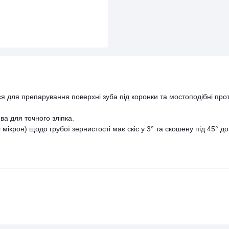
ся для препарування поверхні зуба під коронки та мостоподібні про
а для точного зліпка.
ікрон) щодо грубої зернистості має скіс у 3° та скошену під 45° до