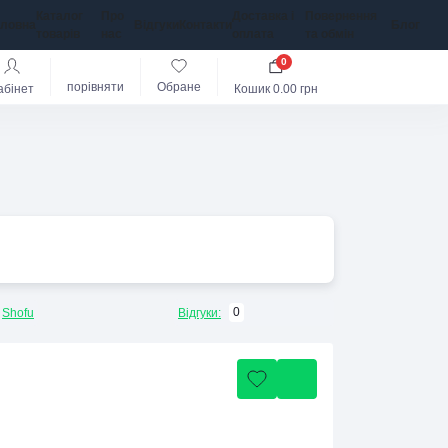
Каталог
Про
Доставка і
Повернення
оловна
Відгуки
Контакти
Блог
товарів
нас
оплата
та обмін
0
порівняти
Обране
абінет
Кошик
0.00 грн
0
Shofu
Відгуки: