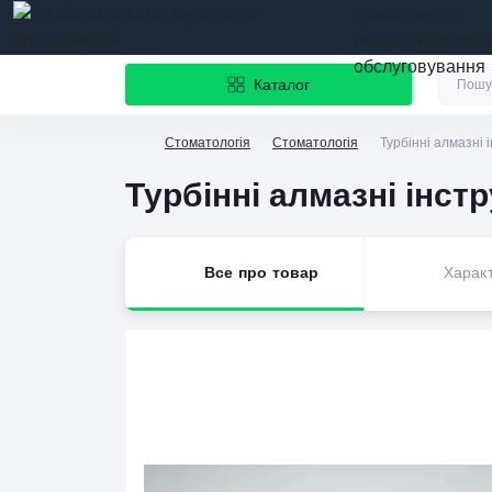
призначення
якість та бездог
обслуговування
Каталог
Стоматологія
Стоматологія
Турбінні алмазні і
Турбінні алмазні інстр
Все про товар
Харак