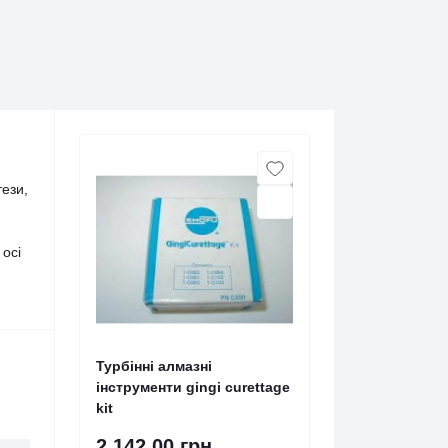
тези,
 осі
Турбінні алмазні
інструменти gingi curettage
kit
2 142.00 грн