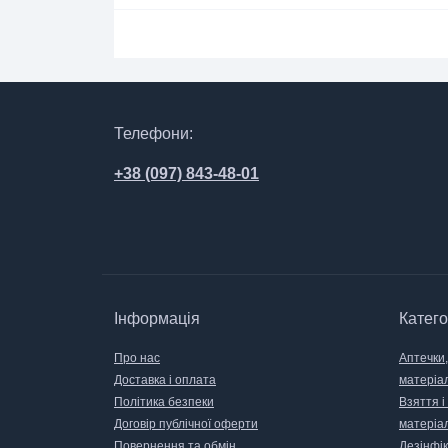
Телефони:
+38 (097) 843-48-01
Інформація
Катего
Про нас
Аптечки,
Доставка і оплата
матеріа
Політика безпеки
Взяття і
Договір публічної оферти
матеріа
Повернення та обмін
Дезінфік