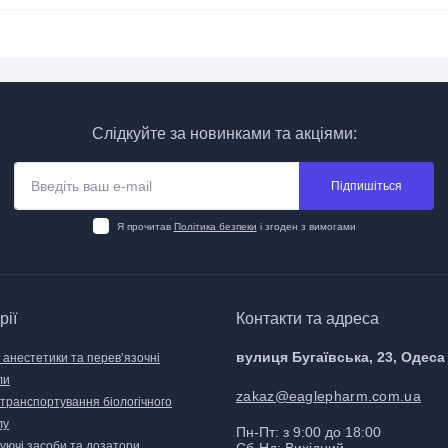
Слідкуйте за новинками та акціями:
Підпишіться
Я прочитав
Політика безпеки
і згоден з вимогами
рії
Контакти та адреса
вулиця Бугаївська, 23, Одеса
 анестетики та перев’язочні
ли
zakaz@eaglepharm.com.ua
 транспортування біологічного
лу
Пн-Пт: з 9:00 до 18:00
уючі засоби та дозатори