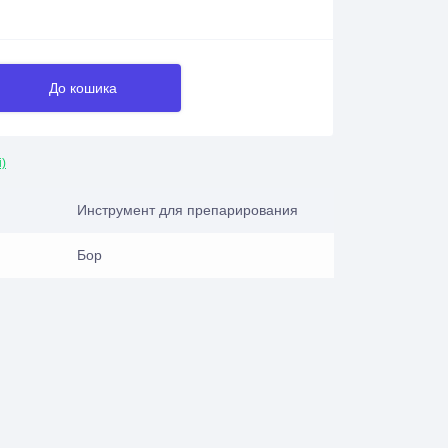
До кошика
і)
Инструмент для препарирования
Бор