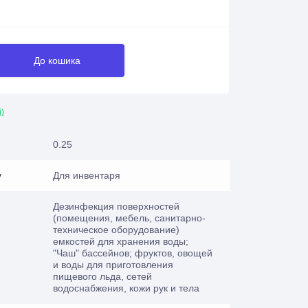
До кошика
і)
0.25
у
Для инвентаря
Дезинфекция поверхностей
(помещения, мебель, санитарно-
техническое оборудование)
емкостей для хранения воды;
"Чаш" бассейнов; фруктов, овощей
и воды для приготовления
пищевого льда, сетей
водоснабжения, кожи рук и тела