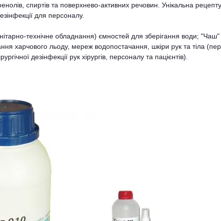
 фенолів, спиртів та поверхнево-активних речовин. Унікальна рецепт
езінфекції для персоналу.
нітарно-технічне обладнання) ємностей для зберігання води; "Чаш"
вання харчового льоду, мереж водопостачання, шкіри рук та тіла (пе
ургічної дезінфекції рук хірургів, персоналу та пацієнтів).