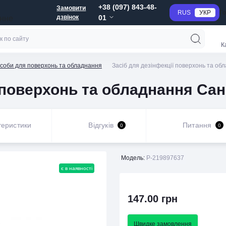
+38 (097) 843-48-
Замовити
RUS
УКР
Г
дзвінок
01
анне
К
асоби для поверхонь та обладнання
Засіб для дезінфекції поверхонь та об
ї поверхонь та обладнання Сан
теристики
Відгуків
Питання
0
0
Модель:
P-219897637
є в наявності
147.00 грн
Швидке замовлення