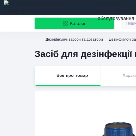
призначення
якість та бездог
обслуговування
Каталог
Дезінфікуючі засоби та дозатори
Дезінфікуючі з
Засіб для дезінфекці
Все про товар
Харак