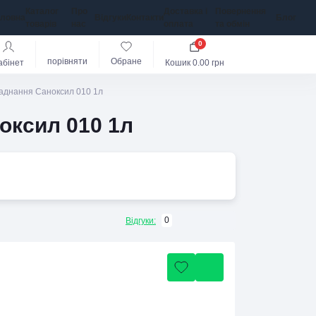
Каталог
Про
Доставка і
Повернення
оловна
Відгуки
Контакти
Блог
товарів
нас
оплата
та обмін
0
порівняти
Обране
абінет
Кошик
0.00 грн
ладнання Саноксил 010 1л
оксил 010 1л
0
Відгуки: