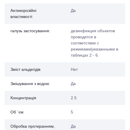
Антикорозійні
Да
властивості
галузь застосування:
дезинфекция объектов
проводится в
соответствии с
режимами|указанными в
таблицах 2 - 6.
Зміст альдегідів
Нет
Змішування з водою
Да
Концентрація
2.5
Об `єм
5
Обробка протиранням,
Да