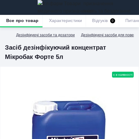
призначення
якість та бездоганне
обслуговування
Все про товар
Характеристики
Відгуків
Питан
0
Дезінфікуючі засоби та дозатори
Дезінфікуючі засоби для поверх
Засіб дезінфікуючий концентрат
Мікробак Форте 5л
є в наявності