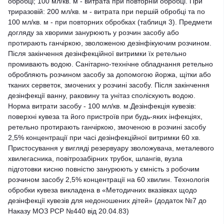
обробці; 100 мл/кв. м - витрата при повторній обробці. При
триразовій: 200 мл/кв. м - витрата при першій обробці та по
100 мл/кв. м - при повторних обробках (таблиця 3). Предмети
догляду за хворими занурюють у розчин засобу або
протирають ганчіркою, зволоженою дезінфікуючим розчином.
Після закінчення дезінфекційної витримки їх ретельно
промивають водою. Санітарно-технічне обладнання ретельно
обробляють розчином засобу за допомогою йоржа, щітки або
тканих серветок, змочених у розчині засобу. Після закінчення
дезінфекції ванну, раковину та унітаз споліскують водою.
Норма витрати засобу - 100 мл/кв. м.Дезінфекція кувезів:
поверхні кувеза та його пристроїв при будь-яких інфекціях,
ретельно протирають ганчіркою, змоченою в розчині засобу
2,5% концентрації при часі дезінфекційної витримки 60 хв.
Пристосування у вигляді резервуару зволожувача, металевого
хвилегасника, повітрозабірних трубок, шлангів, вузла
підготовки кисню повністю занурюють у ємність з робочим
розчином засобу 2,5% концентрації на 60 хвилин. Технологія
обробки кувеза викладена в «Методичних вказівках щодо
дезінфекції кувезів для недоношених дітей» (додаток №7 до
Наказу МОЗ РСР №440 від 20.04.83)