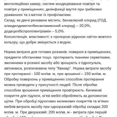
вентиляційних камер, систем кондиціювання повітря та
повітря у приміщеннях; дезінфекції взуття при грибкових
ураженнях та з метою їх профілактики.
Склад: як діючі речовини містить: бензалконій хлорид (ГОД,
алкидилдиметилбензиламмоний хлорид) – 20,0%,
додецилбіспропілентріамін – 5,0%.
Консистенція, властивості: є прозорою рідиною світло-жовтого
кольору, що добре змішується з водою.
Норма витрати для готових розчинів: поверхні в приміщеннях,
предмети обстановки тощо. протирають тканими серветками,
змоченими в розчині засобу або зрошують з гідропульта,
автомакса, розпилювача типу "Квазар". Норма витрати засобу
при протиранні - 100 мл/кв. м, при зрошенні – 150 мл/кв. м.
Обробку поверхонь у приміщеннях способом протирання
можна проводити у присутності людей. Після обробки
способом зрошення приміщення провітрюють. Килимові
покриття для підлоги, м'які меблі обробляють за допомогою
щітки. При обробці підлогових килимових покриттів та м'яких
меблів витрата засобу при одноразовій обробці складає 200
мл/кв. м. При дворазовій: 200 мл/кв. м - витрата при першій