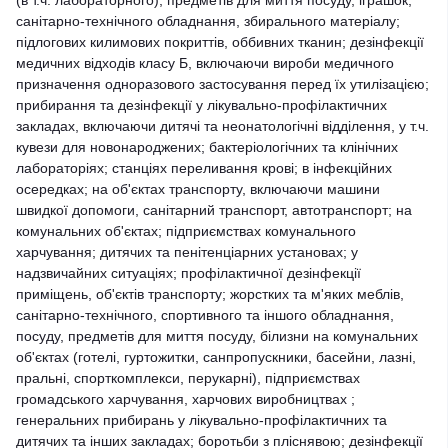
(в т.ч. лабораторного), предметів для миття посуду, іграшок,
санітарно-технічного обладнання, збирального матеріалу;
підлогових килимових покриттів, оббивних тканин; дезінфекції
медичних відходів класу Б, включаючи вироби медичного
призначення одноразового застосування перед їх утилізацією;
прибирання та дезінфекції у лікувально-профілактичних
закладах, включаючи дитячі та неонатологічні відділення, у т.ч.
кувези для новонароджених; бактеріологічних та клінічних
лабораторіях; станціях переливання крові; в інфекційних
осередках; на об'єктах транспорту, включаючи машини
швидкої допомоги, санітарний транспорт, автотранспорт; на
комунальних об'єктах; підприємствах комунального
харчування; дитячих та пенітенціарних установах; у
надзвичайних ситуаціях; профілактичної дезінфекції
приміщень, об'єктів транспорту; жорстких та м'яких меблів,
санітарно-технічного, спортивного та іншого обладнання,
посуду, предметів для миття посуду, білизни на комунальних
об'єктах (готелі, гуртожитки, санпропускники, басейни, лазні,
пральні, спорткомплекси, перукарні), підприємствах
громадського харчування, харчових виробництвах ;
генеральних прибирань у лікувально-профілактичних та
дитячих та інших закладах; боротьби з пліснявою; дезінфекції