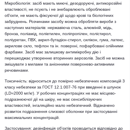
Мікробіологія: засіб мають миючі, дезодоруючі, антикорозійні
властивості, не псують і не знебарвлюють оброблювані
об'єкти, не мають фіксуючої дії щодо крові та біологічних
забруднень. Розчинами засобу можна обробляти вироби з
наступних матеріалів: нержавіюча сталь, алюміній, мідь,
бронза, поліамід, поліетилен, поліпропілен, полістирол,
поліуретан, ПВХ, акрил-бутадієн-стирол, силікон, гума, латекс,
акрилове скло, тефлон та ін. поверхні, пофарбовані олійними
фарбами. Засіб має залишкову антимікробну дію і
перешкоджає утворенню вторинних аерозолів. Засіб не можна
змішувати з милами та аніонними поверхнево-активними
речовинами.
Токсичність: відноситься до помірно небезпечних композицій 3
класу небезпеки за ГОСТ 12.1.007-76 при введенні в шлунок
(LD=2000 мг/кг). У робочих концентраціях не має місцево-
подразнюючої дії на шкіру, не має сенсибілізуючих
властивостей, інгаляційно мало небезпечний. Відзначено
розвиток подразнення слизової оболонки при застосуванні
максимальних концентрацій.
Застосування: дезінфекція об'єктів проводиться відповідно до