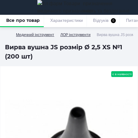
призначення
якість та бездоганне
обслуговування
Все про товар
Характеристики
Відгуків
Пита
0
Медичний інструмент
ЛОР інструменти
Вирва вушна JS розмір
Вирва вушна JS розмір Ø 2,5 XS №1
(200 шт)
є в наявності