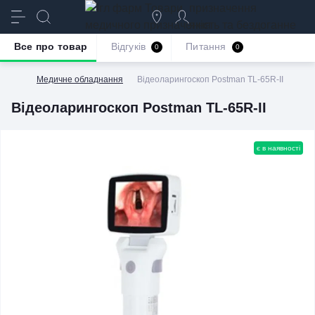
призначення
якість та бездоганне
обслуговування
Все про товар
Відгуків
Питання
0
0
Медичне обладнання
Відеоларингоскоп Postman TL-65R-II
Відеоларингоскоп Postman TL-65R-II
є в наявності