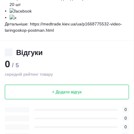
20 шт
Детальніше: https://medtrade.kiev.ua/ua/p1668775532-video-
laringoskop-postman.html
Відгуки
0
/ 5
середній рейтинг товару
+ Додати відгук
0
0
0