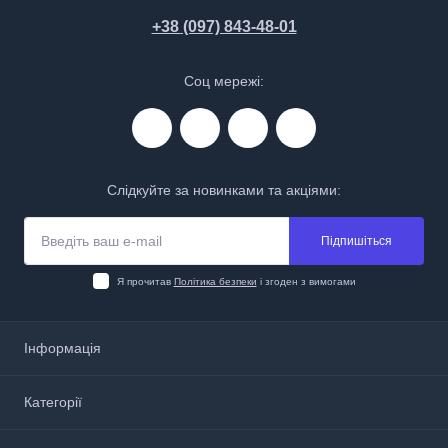
+38 (097) 843-48-01
Соц мережі:
Слідкуйте за новинками та акціями:
Підпишіться
Я прочитав
Політика безпеки
і згоден з вимогами
Інформація
Про нас
Категорії
Доставка і оплата
Політика безпеки
Аптечки, анестетики та перев’язочні матеріали