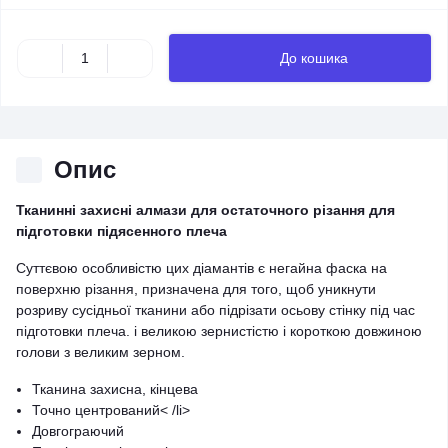
До кошика
Опис
Тканинні захисні алмази для остаточного різання для
підготовки підясенного плеча
Суттєвою особливістю цих діамантів є негайна фаска на
поверхню різання, призначена для того, щоб уникнути
розриву сусідньої тканини або підрізати осьову стінку під час
підготовки плеча. і великою зернистістю і короткою довжиною
голови з великим зерном.
Тканина захисна, кінцева
Точно центрований< /li>
Довгограючий