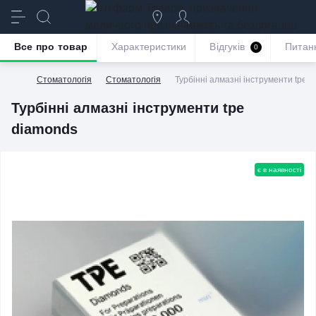
призначення
якість та бездоганне
обслуговування
Все про товар
Характеристики
Відгуків
Питан
0
Стоматологія
Стоматологія
Турбінні алмазні інструменти tpe 
Турбінні алмазні інструменти tpe
diamonds
є в наявності