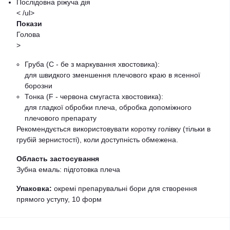
Послідовна ріжуча дія
< /ul>
Покази
Голова
>
Груба (C - бе з маркування хвостовика):
для швидкого зменшення плечового краю в ясенної
борозни
Тонка (F - червона смугаста хвостовика):
для гладкої обробки плеча, обробка допоміжного
плечового препарату
Рекомендується використовувати коротку голівку (тільки в
грубій зернистості), коли доступність обмежена.
Область застосування
Зубна емаль: підготовка плеча
Упаковка:
окремі препарувальні бори для створення
прямого уступу, 10 форм