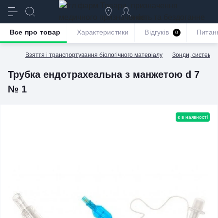
призначення
якість та бездоганне
обслуговування
Все про товар
Характеристики
Відгуків
Питан
0
Взяття і транспортування біологічного матеріалу
Зонди, системи 
Трубка ендотрахеальна з манжетою d 7
№ 1
є в наявності