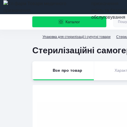
призначення
якість та бездог
обслуговування
Каталог
Упаковка для стерилізації і супутні товари
Стерил
Стерилізаційні самоге
Все про товар
Харак