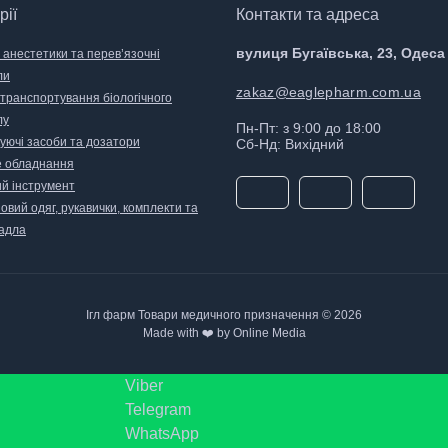
рії
Контакти та адреса
вулиця Бугаївська, 23, Одеса
 анестетики та перев’язочні
ли
zakaz@eaglepharm.com.ua
 транспортування біологічного
лу
Пн-Пт: з 9:00 до 18:00
уючі засоби та дозатори
Сб-Нд: Вихідний
 обладнання
й інструмент
вий одяг, рукавички, комплекти та
адла
Ігл фарм Товари медичного призначення © 2026
Made with ❤️ by Online Media
Viber
Telegram
WhatsApp