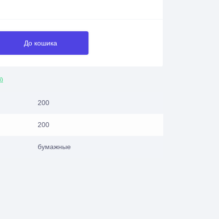
До кошика
і)
200
200
бумажные