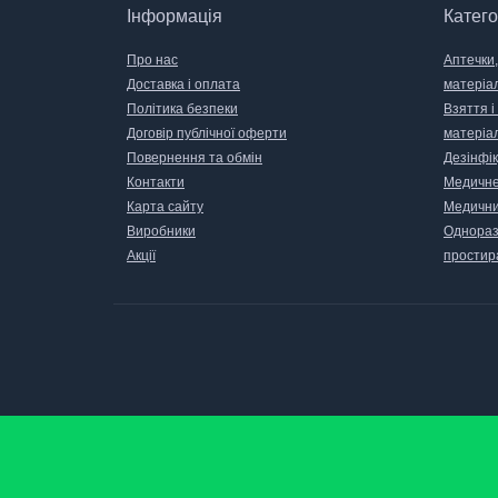
Інформація
Катего
Про нас
Аптечки,
Доставка і оплата
матеріа
Політика безпеки
Взяття і
Договір публічної оферти
матеріа
Повернення та обмін
Дезінфік
Контакти
Медичне
Карта сайту
Медични
Виробники
Одноразо
Акції
простир