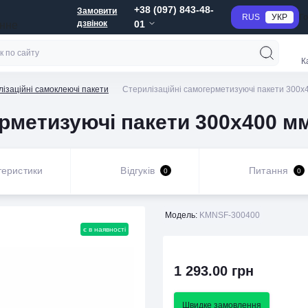
+38 (097) 843-48-
Замовити
RUS
УКР
Г
дзвінок
01
анне
К
ізаційні самоклеючі пакети
Стерилізаційні самогерметизуючі пакети 300х4
рметизуючі пакети 300х400 мм 
теристики
Відгуків
Питання
0
0
Модель:
KMNSF-300400
є в наявності
1 293.00 грн
Швидке замовлення