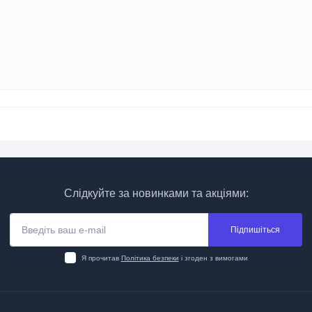
Слідкуйте за новинками та акціями:
Підпишіться
Я прочитав
Політика безпеки
і згоден з вимогами