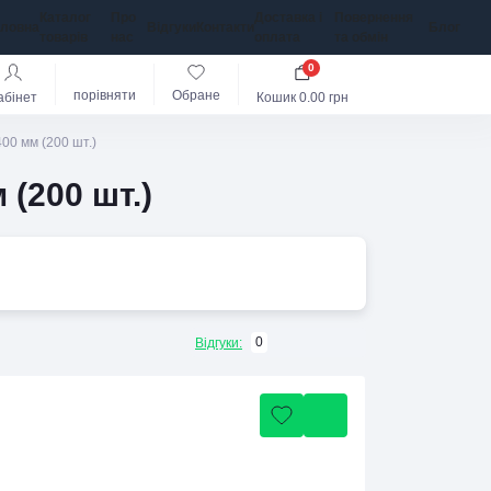
Каталог
Про
Доставка і
Повернення
оловна
Відгуки
Контакти
Блог
товарів
нас
оплата
та обмін
0
порівняти
Обране
абінет
Кошик
0.00 грн
00 мм (200 шт.)
(200 шт.)
0
Відгуки: