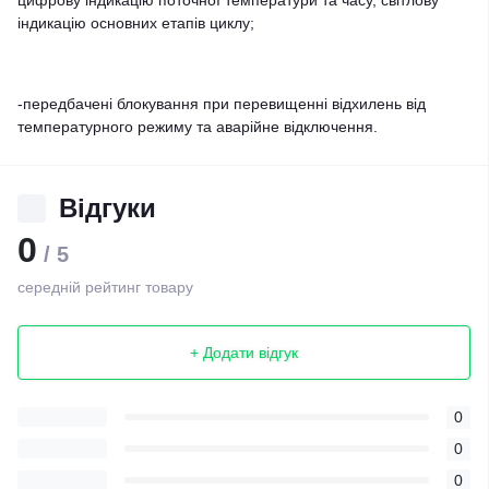
цифрову індикацію поточної температури та часу, світлову
індикацію основних етапів циклу;
-передбачені блокування при перевищенні відхилень від
температурного режиму та аварійне відключення.
Відгуки
0
/ 5
середній рейтинг товару
+ Додати відгук
0
0
0