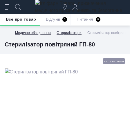
призначення
якість та бездоганне
обслуговування
Все про товар
Відгуків
Питання
0
0
Медичне обладнання
Стерилізатори
Стерилізатор повітряний
Стерилізатор повітряний ГП-80
нет в наличии