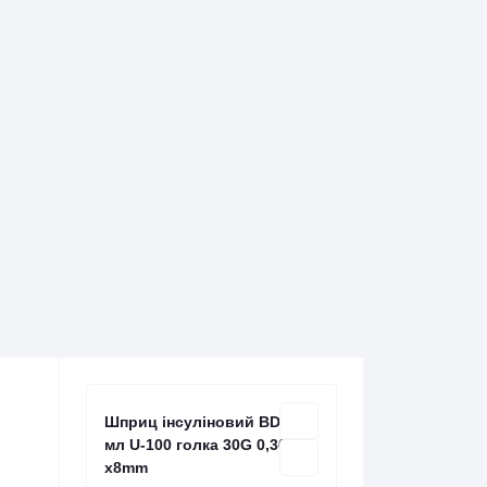
Шприц інсуліновий BD 0,5
мл U-100 голка 30G 0,30mm
х8mm