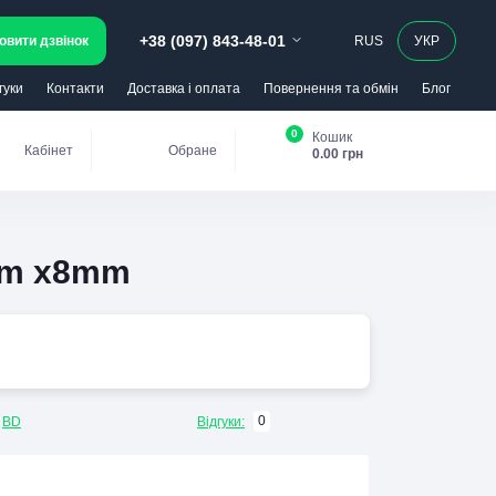
+38 (097) 843-48-01
овити дзвінок
RUS
УКР
гуки
Контакти
Доставка і оплата
Повернення та обмін
Блог
0
Кошик
Кабінет
Обране
0.00 грн
0mm х8mm
0
BD
Відгуки: