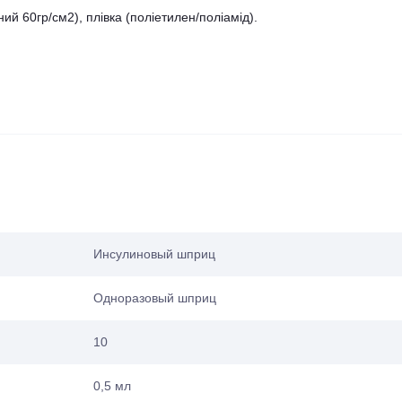
ний 60гр/см2), плівка (поліетилен/поліамід).
Инсулиновый шприц
Одноразовый шприц
10
0,5 мл