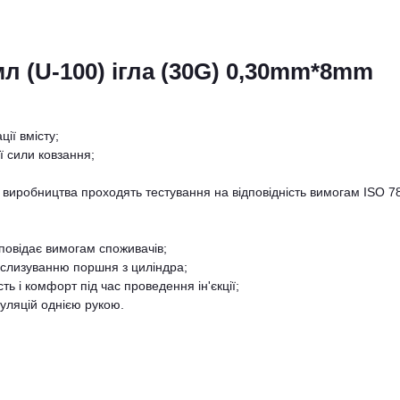
мл (U-100) ігла (30G) 0,30mm*8mm
ії вмісту;
 сили ковзання;
сі виробництва проходять тестування на відповідність вимогам ISO 7
повідає вимогам споживачів;
ислизуванню поршня з циліндра;
ть і комфорт під час проведення ін'єкції;
уляцій однією рукою.