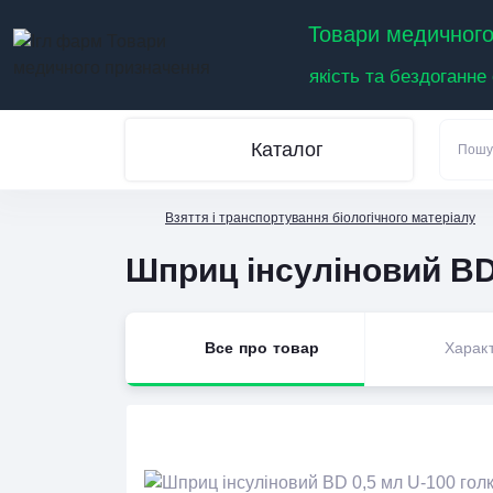
Товари медичного
якість та бездоганне
Каталог
Взяття і транспортування біологічного матеріалу
Шприц інсуліновий BD
Все про товар
Харак