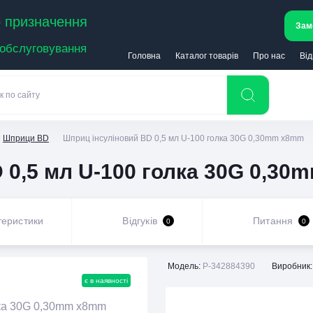
 призначення
Зам
 обслуговування
Головна
Каталог товарів
Про нас
Від
Шприци BD
Шприц інсуліновий BD 0,5 мл U-100 голка 30G 0,30mm х8mm
 0,5 мл U-100 голка 30G 0,3
теристики
Відгуків
Питання
0
0
Модель:
P-342884390
Виробник:
є в наявності