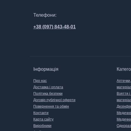
Телефони:
+38 (097) 843-48-01
Інформація
Катего
Про нас
Аптечки,
Доставка і оплата
матеріа
Політика безпеки
Взяття і
Договір публічної оферти
матеріа
Повернення та обмін
Дезінфік
Контакти
Медичне
Карта сайту
Медични
Виробники
Одноразо