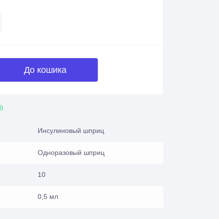
До кошика
і)
Инсулиновый шприц
Одноразовый шприц
10
0,5 мл