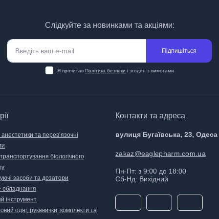
Слідкуйте за новинками та акціями:
Підпишіться
Я прочитав
Політика безпеки
і згоден з вимогами
рії
Контакти та адреса
вулиця Бугаївська, 23, Одеса
 анестетики та перев’язочні
ли
zakaz@eaglepharm.com.ua
 транспортування біологічного
лу
Пн-Пт: з 9:00 до 18:00
уючі засоби та дозатори
Сб-Нд: Вихідний
 обладнання
й інструмент
вий одяг, рукавички, комплекти та