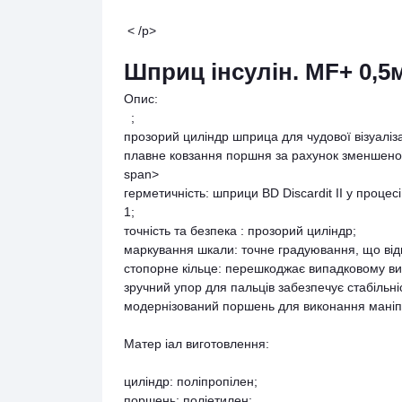
< /p>
Шприц інсулін. MF+ 0,5
Опис:
;
прозорий циліндр шприца для чудової візуалізац
плавне ковзання поршня за рахунок зменшеної
span>
герметичність: шприци BD Discardit II у проце
1;
точність та безпека : прозорий циліндр;
маркування шкали: точне градуювання, що від
стопорне кільце: перешкоджає випадковому в
зручний упор для пальців забезпечує стабільніс
модернізований поршень для виконання маніп
Матер іал виготовлення:
циліндр: поліпропілен;
поршень: поліетилен;