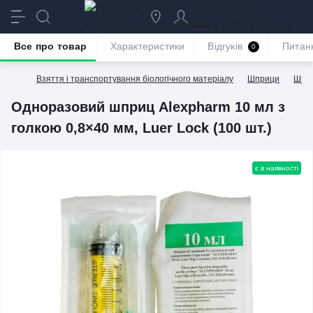
призначення
якість та бездоганне
обслуговування
Все про товар
Характеристики
Відгуків
Питан
0
Взяття і транспортування біологічного матеріалу
Шприци
Шпр
Одноразовий шприц Alexpharm 10 мл з
голкою 0,8×40 мм, Luer Lock (100 шт.)
є в наявності