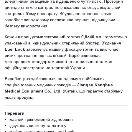
алергічними реакціями та підвищеною чутливістю. Прозорий
циліндр із чіткою контрастною шкалою полегшує візуальний
контроль об’єму препарату. Вбудоване стопорне кільце
запобігає випадковому вислизанню поршня, підвищуючи
безпеку використання.
Кожен шприц укомплектований голкою
0,8×40 мм
і герметично
упакований в індивідуальний стерильний блістер. З’єднання
Luer Lock
забезпечує надійну фіксацію голки та виключає
ризик протікання під час ін’єкцій. Виріб відповідає
міжнародним стандартам якості та стерильності та має
офіційну реєстрацію на території України.
Виробництво здійснюється на одному з найбільших
спеціалізованих медичних заводів —
Jiangsu Kanghua
Medical Equipment Co., Ltd.
(Китай), що гарантує стабільну
якість продукції.
Переваги
• плавний і рівномірний хід поршня
• відсутність силікону та латексу
• надійне кріплення голки Luer Lock