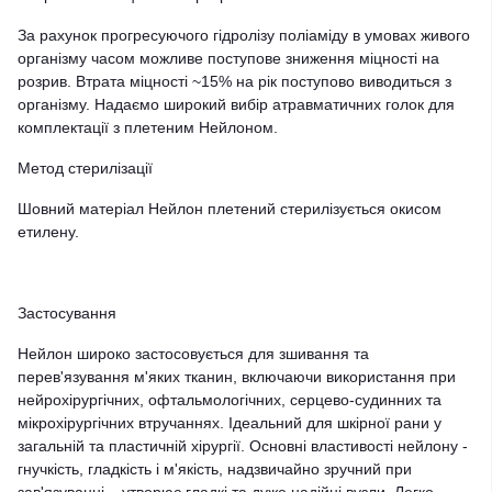
За рахунок прогресуючого гідролізу поліаміду в умовах живого
організму часом можливе поступове зниження міцності на
розрив. Втрата міцності ~15% на рік поступово виводиться з
організму. Надаємо широкий вибір атравматичних голок для
комплектації з плетеним Нейлоном.
Метод стерилізації
Шовний матеріал Нейлон плетений стерилізується окисом
етилену.
Застосування
Нейлон широко застосовується для зшивання та
перев'язування м'яких тканин, включаючи використання при
нейрохірургічних, офтальмологічних, серцево-судинних та
мікрохірургічних втручаннях. Ідеальний для шкірної рани у
загальній та пластичній хірургії. Основні властивості нейлону -
гнучкість, гладкість і м'якість, надзвичайно зручний при