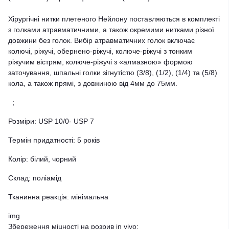
Хірургічні нитки плетеного Нейлону поставляються в комплекті
з голками атравматичними, а також окремими нитками різної
довжини без голок. Вибір атравматичних голок включає
колючі, ріжучі, обернено-ріжучі, колюче-ріжучі з тонким
ріжучим вістрям, колюче-ріжучі з «алмазною» формою
заточування, шпальні голки зігнутістю (3/8), (1/2), (1/4) та (5/8)
кола, а також прямі, з довжиною від 4мм до 75мм.
;
Розміри: USP 10/0- USP 7
Термін придатності: 5 років
Колір: білий, чорний
Склад: поліамід
Тканинна реакція: мінімальна
img
Збереження міцності на розрив in vivo: