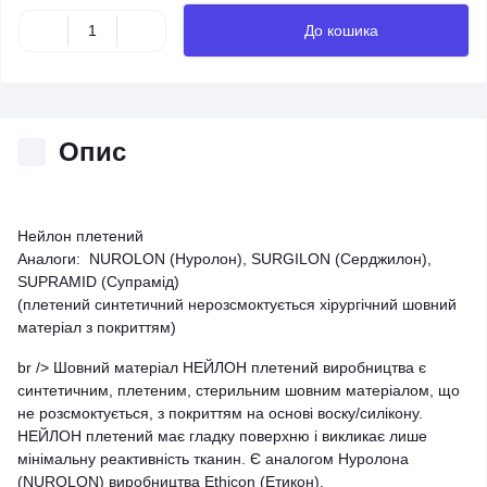
До кошика
Опис
Нейлон плетений
Аналоги: NUROLON (Нуролон), SURGILON (Серджилон),
SUPRAMID (Супрамід)
(плетений синтетичний нерозсмоктується хірургічний шовний
матеріал з покриттям)
br /> Шовний матеріал НЕЙЛОН плетений виробництва є
синтетичним, плетеним, стерильним шовним матеріалом, що
не розсмоктується, з покриттям на основі воску/силікону.
НЕЙЛОН плетений має гладку поверхню і викликає лише
мінімальну реактивність тканин. Є аналогом Нуролона
(NUROLON) виробництва Ethicon (Етикон).