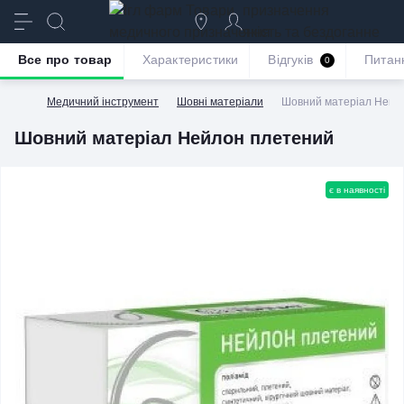
призначення
якість та бездоганне
обслуговування
Все про товар
Характеристики
Відгуків
Питан
0
Медичний інструмент
Шовні матеріали
Шовний матеріал Нейл
Шовний матеріал Нейлон плетений
є в наявності