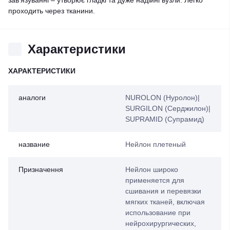
зав'язуванні – утворює гладкі та дуже надійні вузли. Легко
проходить через тканини.
Характеристики
ХАРАКТЕРИСТИКИ
аналоги
NUROLON (Нуролон)|
SURGILON (Серджилон)|
SUPRAMID (Супрамид)
название
Нейлон плетеный
Призначення
Нейлон широко
применяется для
сшивания и перевязки
мягких тканей, включая
использование при
нейрохирургических,