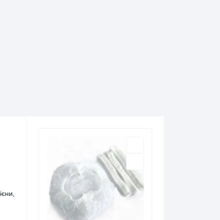
ієни,