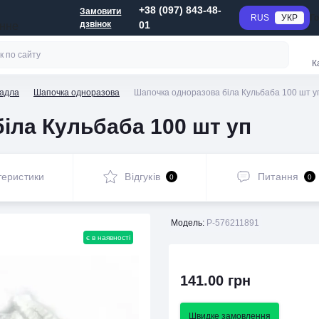
+38 (097) 843-48-
Замовити
RUS
УКР
Г
дзвінок
01
анне
К
радла
Шапочка одноразова
Шапочка одноразова біла Кульбаба 100 шт у
іла Кульбаба 100 шт уп
теристики
Відгуків
Питання
0
0
Модель:
P-576211891
є в наявності
141.00 грн
Швидке замовлення