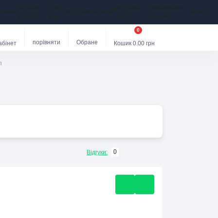
Каталог
Про
Доставка і
Повернення
оловна
Відгуки
Контакти
Блог
товарів
нас
оплата
та обмін
0
порівняти
Обране
абінет
Кошик
0.00 грн
п
0
Відгуки: