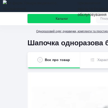
призначення
якість та бездог
обслуговування
Каталог
Одноразовий одяг, рукавички, комплекти та прости
Шапочка одноразова б
Все про товар
Харак