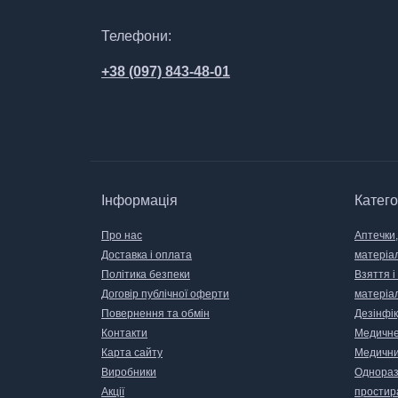
Телефони:
+38 (097) 843-48-01
Інформація
Катего
Про нас
Аптечки,
Доставка і оплата
матеріа
Політика безпеки
Взяття і
Договір публічної оферти
матеріа
Повернення та обмін
Дезінфік
Контакти
Медичне
Карта сайту
Медични
Виробники
Одноразо
Акції
простир