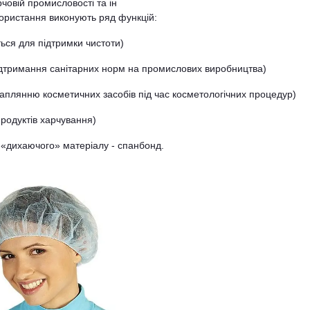
рчовій промисловості та ін
користання виконують ряд функцій:
ься для підтримки чистоти)
ідтримання санітарних норм на промислових виробництва)
аплянню косметичних засобів під час косметологічних процедур)
продуктів харчування)
 «дихаючого» матеріалу - спанбонд.