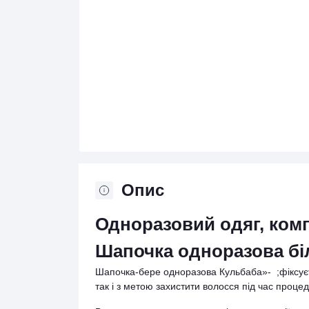
Опис
Одноразовий одяг, ком
Шапочка одноразова бі
Шапочка-бере одноразова Кульбаба»- ;фіксуєтьс
так і з метою захистити волосся під час проце