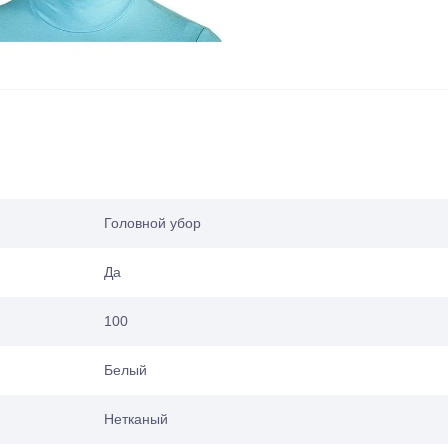
Головной убор
Да
100
Белый
Нетканый