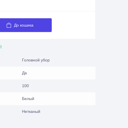
До кошика
і)
Головной убор
Да
100
Белый
Нетканый