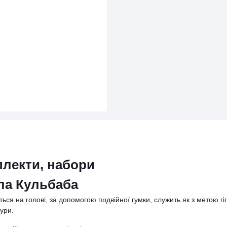
плекти, набори
ла Кульбаба
я на голові, за допомогою подвійної гумки, служить як з метою гіг
дури.