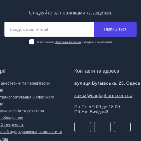
Слідкуйте за новинками та акціями:
Підпишіться
Я прочитав
Політика безпеки
і згоден з вимогами
рії
Контакти та адреса
вулиця Бугаївська, 23, Одеса
 анестетики та перев’язочні
ли
zakaz@eaglepharm.com.ua
 транспортування біологічного
лу
Пн-Пт: з 9:00 до 18:00
уючі засоби та дозатори
Сб-Нд: Вихідний
 обладнання
й інструмент
вий одяг, рукавички, комплекти та
адла