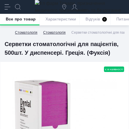
призначення
якість та бездоганне
обслуговування
Все про товар
Характеристики
Відгуків
Питан
0
Стоматологія
Стоматологія
Серветки стоматологічні для пацієн
Серветки стоматологічні для пацієнтів,
500шт. У диспенсері. Греція. (Фуксія)
є в наявності