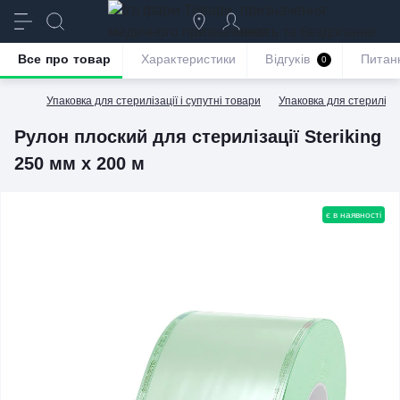
призначення
якість та бездоганне
обслуговування
Все про товар
Характеристики
Відгуків
Питан
0
Упаковка для стерилізації і супутні товари
Упаковка для стерилізац
Рулон плоский для стерилізації Steriking
250 мм х 200 м
є в наявності