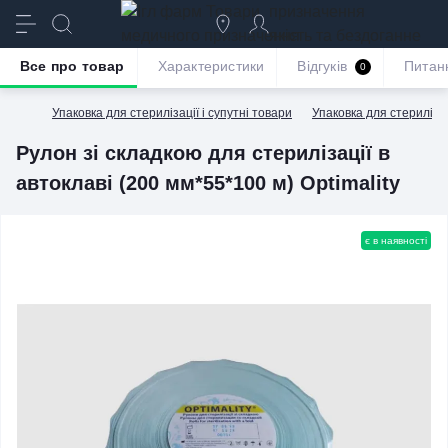
призначення
якість та бездоганне
обслуговування
Все про товар
Характеристики
Відгуків
Питан
0
Упаковка для стерилізації і супутні товари
Упаковка для стерилізац
Рулон зі складкою для стерилізації в
автоклаві (200 мм*55*100 м) Optimality
є в наявності