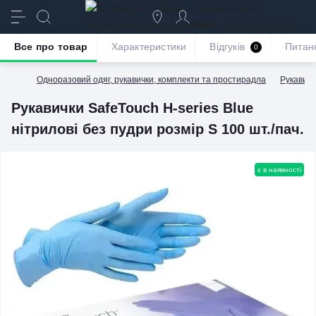
призначення
якість та бездоганне
обслуговування
Все про товар
Характеристики
Відгуків
Питан
0
Одноразовий одяг, рукавички, комплекти та простирадла
Рукавичк
Рукавички SafeTouch H-series Blue
нітрилові без пудри розмір S 100 шт./пач.
є в наявності