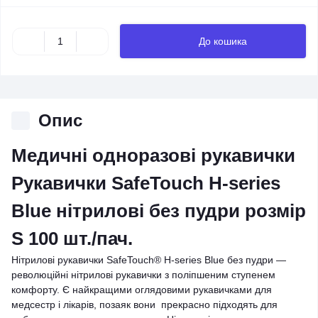
До кошика
Опис
Медичні одноразові рукавички
Рукавички SafeTouch H-series
Blue нітрилові без пудри розмір
S 100 шт./пач.
Нітрилові рукавички SafeTouch® H-series Blue без пудри —
революційні нітрилові рукавички з поліпшеним ступенем
комфорту. Є найкращими оглядовими рукавичками для
медсестр і лікарів, позаяк вони прекрасно підходять для