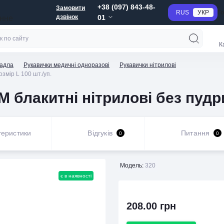
+38 (097) 843-48-
Замовити
RUS
УКР
Г
дзвінок
01
анне
К
радла
Рукавички медичні одноразові
Рукавички нітрилові
змір L 100 шт./уп.
лакитні нітрилові без пудри 
теристики
Відгуків
Питання
0
0
Модель:
320
є в наявності
208.00 грн