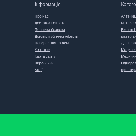
Інформація
Катего
Про нас
Аптечки,
Доставка і оплата
матеріа
Політика безпеки
Взяття і
Договір публічної оферти
матеріа
Повернення та обмін
Дезінфік
Контакти
Медичне
Карта сайту
Медични
Виробники
Одноразо
Акції
простир