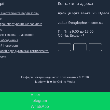
рії
Контакти та адреса
вулиця Бугаївська, 23, Одеса
 анестетики та перев’язочні
ли
zakaz@eaglepharm.com.ua
 транспортування біологічного
лу
Пн-Пт: з 9:00 до 18:00
уючі засоби та дозатори
Сб-Нд: Вихідний
 обладнання
й інструмент
вий одяг, рукавички, комплекти та
адла
Ігл фарм Товари медичного призначення © 2026
Made with ❤️ by Online Media
Viber
Telegram
WhatsApp