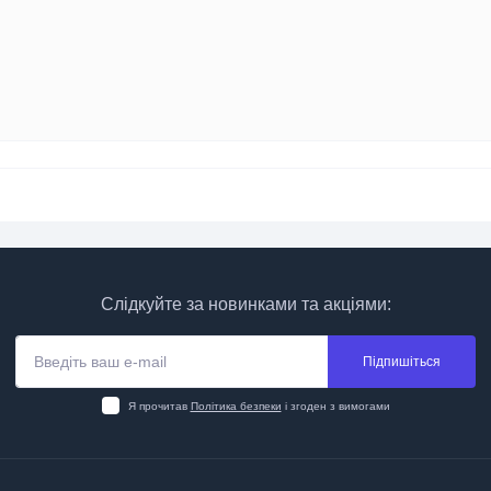
Слідкуйте за новинками та акціями:
Підпишіться
Я прочитав
Політика безпеки
і згоден з вимогами