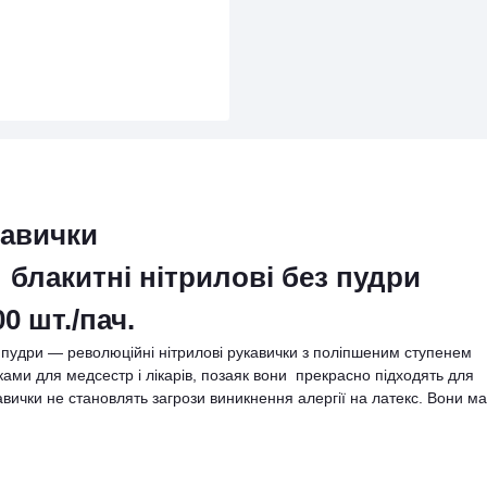
кавички
лакитні нітрилові без пудри
 шт./пач.
пудри — революційні нітрилові рукавички з поліпшеним ступенем
ми для медсестр і лікарів, позаяк вони прекрасно підходять для
авички не становлять загрози виникнення алергії на латекс. Вони м