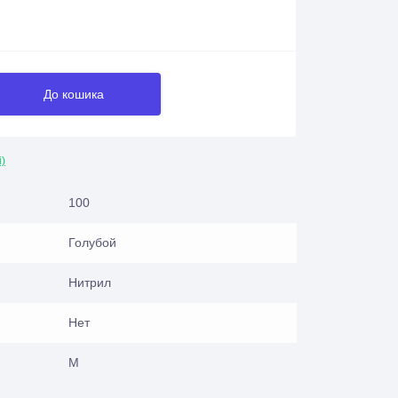
До кошика
і)
100
Голубой
Нитрил
Нет
M