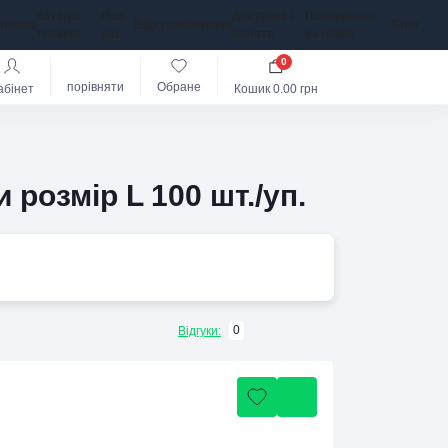
Каталог
Про
Доставка і
Повернення
оловна
Відгуки
Контакти
Блог
товарів
нас
оплата
та обмін
0
порівняти
Обране
абінет
Кошик
0.00 грн
розмір L 100 шт./уп.
0
Відгуки: