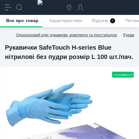
призначення
якість та бездоганне
обслуговування
Все про товар
Характеристики
Відгуків
Питан
0
Одноразовий одяг, рукавички, комплекти та простирадла
Рукавичк
Рукавички SafeTouch H-series Blue
нітрилові без пудри розмір L 100 шт./пач.
є в наявності