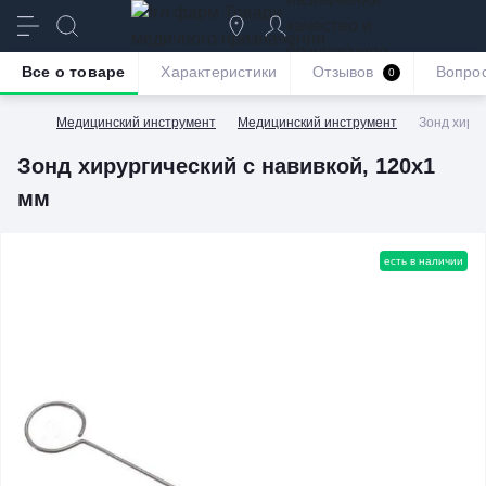
качество и
безупречное
Все о товаре
Характеристики
Отзывов
Вопро
0
обслуживание
Медицинский инструмент
Медицинский инструмент
Зонд хирур
Зонд хирургический с навивкой, 120х1
мм
есть в наличии