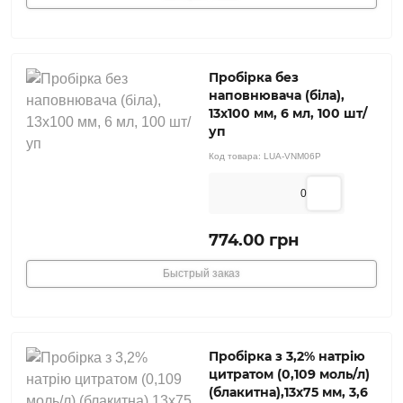
Пробірка без
наповнювача (біла),
13х100 мм, 6 мл, 100 шт/
уп
Код товара:
LUA-VNM06P
0
774.00 грн
Быстрый заказ
Пробірка з 3,2% натрію
цитратом (0,109 моль/л)
(блакитна),13х75 мм, 3,6