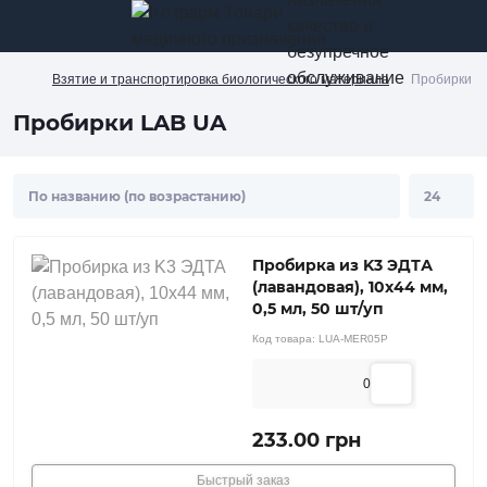
качество и
безупречное
обслуживание
Взятие и транспортировка биологического материала
Пробирки L
Пробирки LAB UA
Пробирка из K3 ЭДТА
(лавандовая), 10х44 мм,
0,5 мл, 50 шт/уп
Код товара:
LUA-MER05P
0
233.00 грн
Быстрый заказ