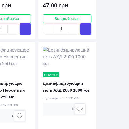
 грн
47.00 грн
стрый заказ
Быстрый заказ
в наличии
ицирующее
Дезинфицирующий
о Неосептин
гель АХД 2000 1000 мл
 250 мл
Код товара:
P-170091791
:
P-170995490
0
0