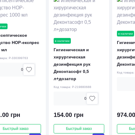
ичии
в наличии
исептическое
в наличии
дство НОР-експрес
Гигиени
 мл
Гигиеническая и
хирурги
хирургическая
дезинфе
овара:
P-330399763
дезинфекция рук
Деконта
0
Деконтасофт 0,5
Код товара
л+дозатор
Код товара:
P-219880688
0
.00 грн
154.00 грн
974.00
Быстрый заказ
Быстрый заказ
Бы