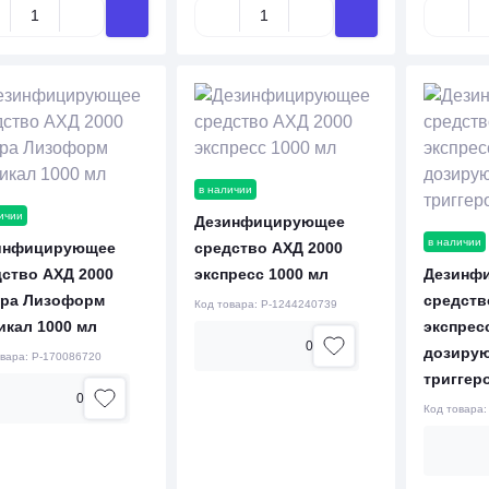
в наличии
ичии
Дезинфицирующее
в наличии
инфицирующее
средство АХД 2000
ство АХД 2000
экспресс 1000 мл
Дезинф
тра Лизоформ
средств
Код товара:
P-1244240739
икал 1000 мл
экспресс
0
дозиру
овара:
P-170086720
триггер
0
Код товара