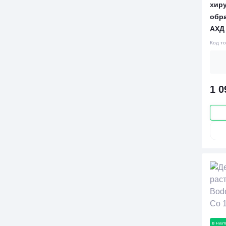
хир
обра
АХД 
Код т
1 0
в нал