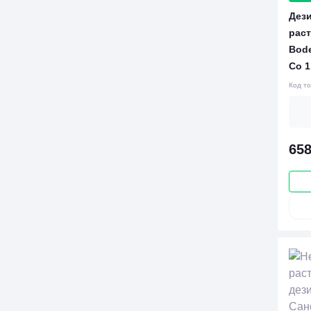
Дез
раст
Bod
Co 1
Код т
658