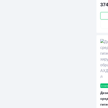
374
в нал
Дез
сре
гиги