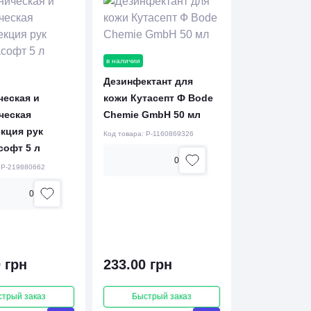
в наличии
Дезинфектант для
ческая и
кожи Кутасепт Ф Bode
ческая
Chemie GmbH 50 мл
кция рук
Код товара:
P-1160869326
софт 5 л
0
:
P-219880662
0
 грн
233.00 грн
стрый заказ
Быстрый заказ