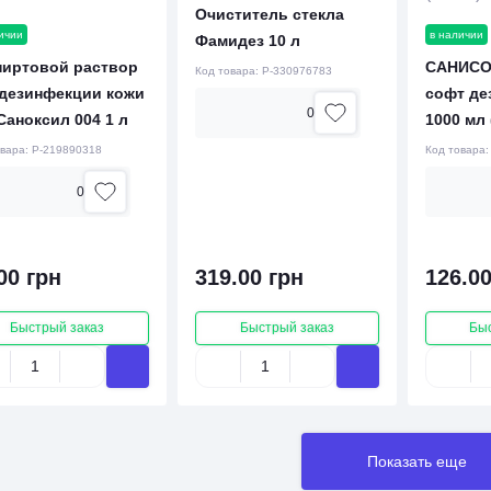
Очиститель стекла
ичии
в наличии
Фамидез 10 л
пиртовой раствор
САНИСО
Код товара:
P-330976783
 дезинфекции кожи
софт де
0
Саноксил 004 1 л
1000 мл
овара:
P-219890318
Код товара
0
00 грн
319.00 грн
126.00
Быстрый заказ
Быстрый заказ
Бы
Показать еще