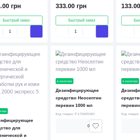
.00 грн
333.00 грн
133.00
Быстрый заказ
Быстрый заказ
Бы
в наличии
в наличии
Дезинфицирующее
Дезинф
средство Неосептин
средств
перевин 1000 мл
перевин
ичии
Код товара:
P-170995360
Код товара
инфицирующее
0
дство для
енической и