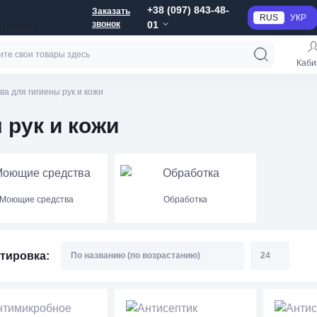
+38 (097) 843-48-
Заказать
RUS
УКР
звонок
01
пречное
Каби
ва для гигиены рук и кожи
 рук и кожи
Моющие средства
Обработка
тировка: