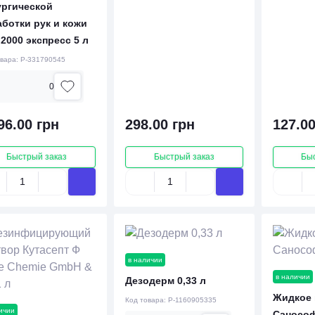
ургической
ботки рук и кожи
2000 экспресс 5 л
овара:
P-331790545
0
96.00 грн
298.00 грн
127.00
Быстрый заказ
Быстрый заказ
Бы
в наличии
в наличии
Дезодерм 0,33 л
Жидкое
Код товара:
P-1160905335
ичии
Санософ