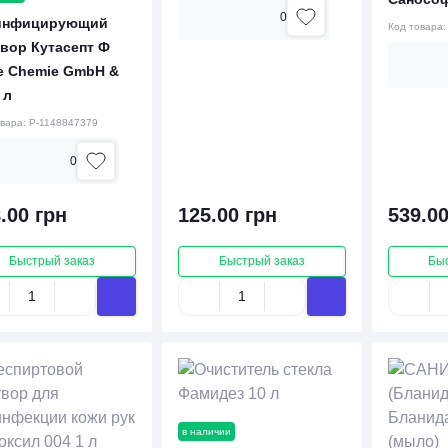
0
инфицирующий
Код товара
вор Кутасепт Ф
e Chemie GmbH &
 л
овара:
P-1148847379
0
.00 грн
125.00 грн
539.00
Быстрый заказ
Быстрый заказ
Бы
в наличии