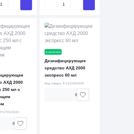
в наличии
Дезинфицирующее
средство АХД 2000
ицирующее
экспресс 60 мл
о АХД 2000
Код товара:
P-1221820320
 250 мл с
0
ющим
ом
:
P-170115023
0