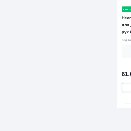
в нал
Нес
для
рук 
Код т
61.