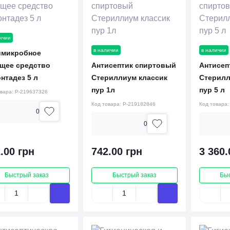
ичии
в наличии
в наличии
имикробное
щее средство
Антисептик спиртовый
Антисеп
нтадез 5 л
Стериллиум классик
Стерилл
пур 1л
пур 5 л
овара:
P-219637326
Код товара:
P-219182846
Код товара
0
0
.00 грн
742.00 грн
3 360.
Быстрый заказ
Быстрый заказ
Бы