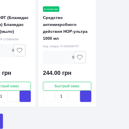
в наличии
ФТ (Бланидас
Средство
з) Бланидас
антимикробного
 (мыло)
действия НОР-ультра
1000 мл
:
P-170994094
Код товара:
P-330408757
0
0
 грн
244.00 грн
стрый заказ
Быстрый заказ