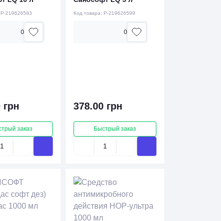
:
P-219626583
Код товара:
P-219626599
0
0
 грн
378.00 грн
стрый заказ
Быстрый заказ