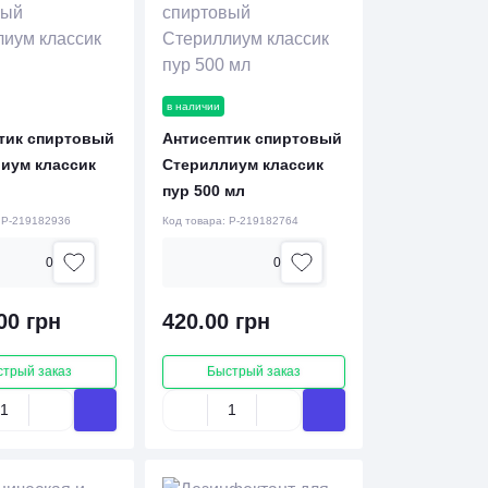
в наличии
тик спиртовый
Антисептик спиртовый
иум классик
Стериллиум классик
пур 500 мл
:
P-219182936
Код товара:
P-219182764
0
0
00 грн
420.00 грн
стрый заказ
Быстрый заказ