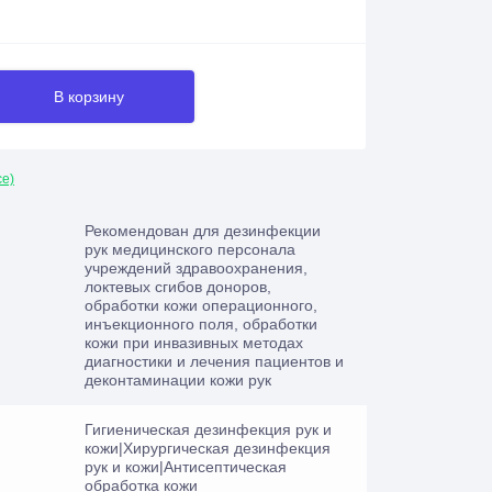
В корзину
се)
Рекомендован для дезинфекции
рук медицинского персонала
учреждений здравоохранения,
локтевых сгибов доноров,
обработки кожи операционного,
инъекционного поля, обработки
кожи при инвазивных методах
диагностики и лечения пациентов и
деконтаминации кожи рук
Гигиеническая дезинфекция рук и
кожи|Хирургическая дезинфекция
рук и кожи|Антисептическая
обработка кожи