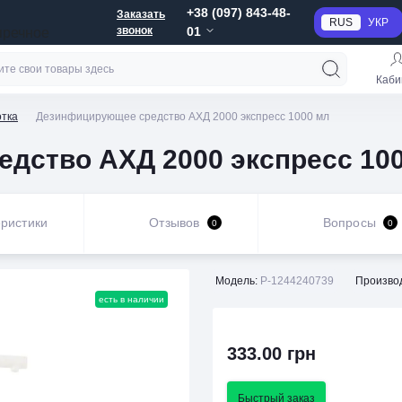
+38 (097) 843-48-
Заказать
RUS
УКР
звонок
01
пречное
Каби
тка
Дезинфицирующее средство АХД 2000 экспресс 1000 мл
дство АХД 2000 экспресс 10
ристики
Отзывов
Вопросы
0
0
Модель:
P-1244240739
Произво
есть в наличии
333.00 грн
Быстрый заказ