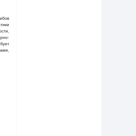
ибов
стики
сти,
рно-
ебует
ами,