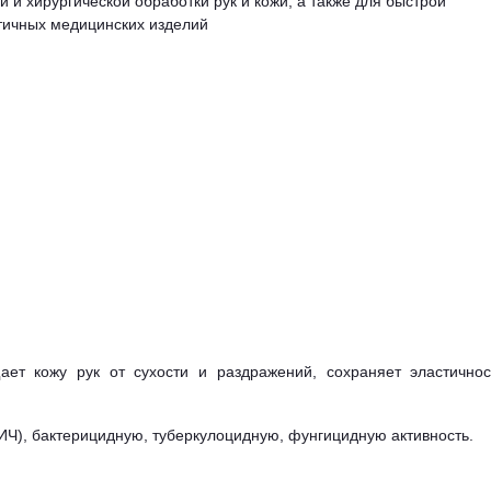
и хирургической обработки рук и кожи, а также для быстрой
тичных медицинских изделий
ет кожу рук от сухости и раздражений, сохраняет эластичнос
ИЧ), бактерицидную, туберкулоцидную, фунгицидную активность.