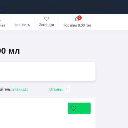
Каталог
О
Доставка и
Возврат и
Главная
Отзывы
Контакты
Блог
товаров
нас
оплата
обмен
0
сравнить
Закладки
нет
Корзина
0.00 грн
00 мл
0
дитель:
Бланидас
Отзывы: