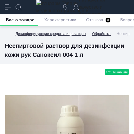
качество и
безупречное
Все о товаре
Характеристики
Отзывов
Вопро
0
обслуживание
Дезинфицирующие средства и дозаторы
Обработка
Неспиртов
Неспиртовой раствор для дезинфекции
кожи рук Саноксил 004 1 л
есть в наличии