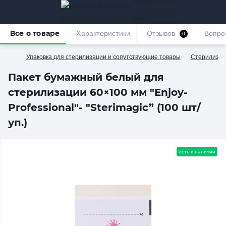
качество и
безупречное
Все о товаре
Характеристики
Отзывов
Вопро
0
обслуживание
Упаковка для стерилизации и сопутствующие товары
Стерилизац
Пакет бумажный белый для
стерилизации 60×100 мм "Enjoy-
Professional"- "Sterimagic” (100 шт/
уп.)
есть в наличии