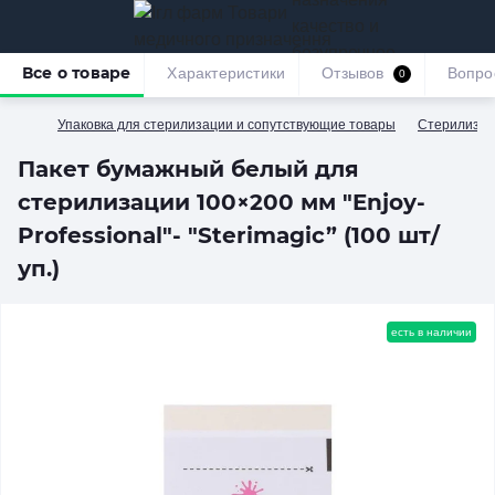
качество и
безупречное
Все о товаре
Характеристики
Отзывов
Вопро
0
обслуживание
Упаковка для стерилизации и сопутствующие товары
Стерилизац
Пакет бумажный белый для
стерилизации 100×200 мм "Enjoy-
Professional"- "Sterimagic” (100 шт/
уп.)
есть в наличии