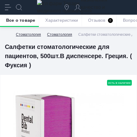
качество и
безупречное
Все о товаре
Характеристики
Отзывов
Вопро
0
обслуживание
Стоматология
Стоматология
Салфетки стоматологические для 
Салфетки стоматологические для
пациентов, 500шт.В диспенсере. Греция. (
Фуксия )
есть в наличии