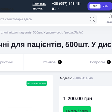
+38 (097) 843-48-
Заказать
RUS
УКР
звонок
01
пречное
Каби
логічні для пацієнтів, 500шт. У диспенсері. Греція.(Лайм)
ні для пацієнтів, 500шт. У дис
ристики
Отзывов
Вопросы
0
0
Модель:
P-1865411646
есть в наличии
1 200.00 грн
Быстрый заказ