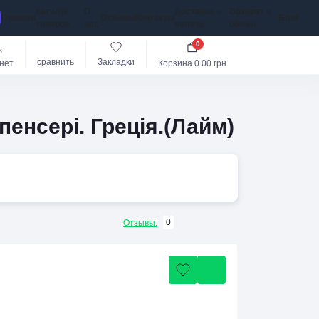
Каталог
О
Доставка и
Возврат и
Главная
Отзывы
Контакты
Блог
товаров
нас
оплата
обмен
0
сравнить
Закладки
нет
Корзина
0.00 грн
пенсері. Греція.(Лайм)
0
Отзывы: