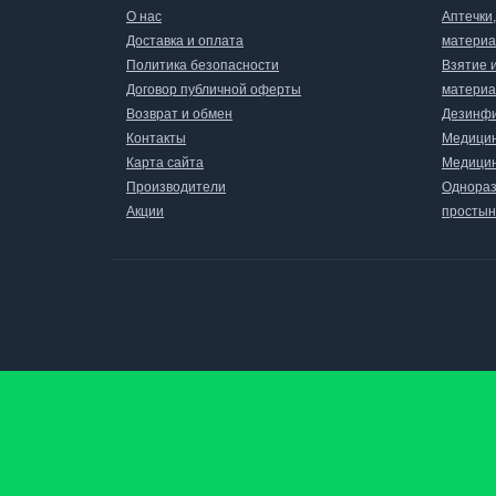
О нас
Аптечки
Доставка и оплата
матери
Политика безопасности
Взятие 
Договор публичной оферты
материа
Возврат и обмен
Дезинфи
Контакты
Медицин
Карта сайта
Медицин
Производители
Однораз
Акции
простын