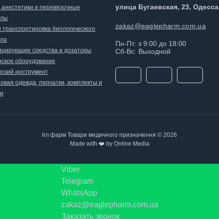
улица Бугаевская, 23, Одесса
, анестетики и перевязочные
алы
zakaz@eaglepharm.com.ua
и транспортировка биологического
ла
Пн-Пт: з 9:00 до 18:00
цирующие средства и дозаторы
Сб-Вс: Выходной
ское оборудование
ский инструмент
овая одежда, перчатки, комплекты и
и
Ігл фарм Товари медичного призначення © 2026
Made with ❤️ by Online Media
Viber
Telegram
WhatsApp
zakaz@eaglepharm.com.ua
Заказать звонок