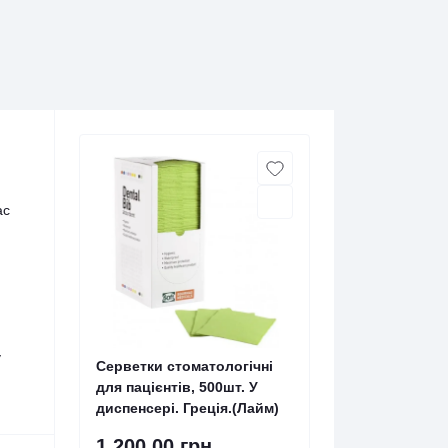
ас
у
Серветки стоматологічні
для пацієнтів, 500шт. У
диспенсері. Греція.(Лайм)
1 200.00 грн