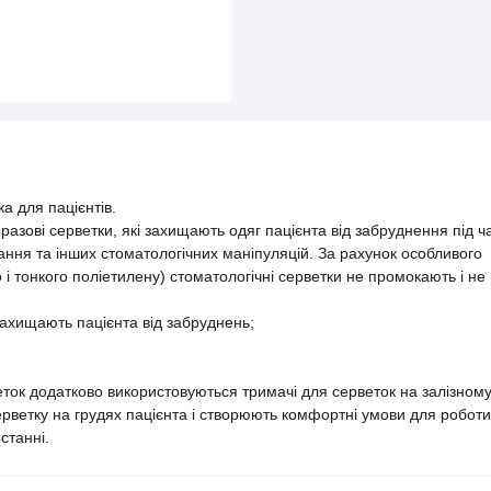
а для пацієнтів.
разові серветки, які захищають одяг пацієнта від забруднення під ч
ання та інших стоматологічних маніпуляцій. За рахунок особливого
і тонкого поліетилену) стоматологічні серветки не промокають і не
 захищають пацієнта від забруднень;
ток додатково використовуються тримачі для серветок на залізном
рветку на грудях пацієнта і створюють комфортні умови для роботи
станні.