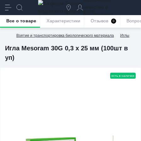
качество и
безупречное
Все о товаре
Характеристики
Отзывов
Вопро
0
обслуживание
Взятие и транспортировка биологического материала
Иглы
Иг
Игла Mesoram 30G 0,3 х 25 мм (100шт в
уп)
есть в наличии