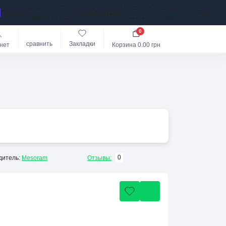
Каталог
О
Доставка и
Возврат и
Главная
Отзывы
Контакты
Блог
товаров
нас
оплата
обмен
0
сравнить
Закладки
нет
Корзина
0.00 грн
0
дитель:
Mesoram
Отзывы: