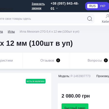
+38 (097) 843-48-
Заказать
RUS
УКР
звонок
01
пречное
Каби
ла
Иглы
Игла Mesoram 27G 0,4 х 12 мм (100шт в уп)
х 12 мм (100шт в уп)
ристики
Отзывов
Вопросы
0
0
Модель:
P-1463907773
Произво
есть в наличии
2 080.00 грн
Быстрый заказ