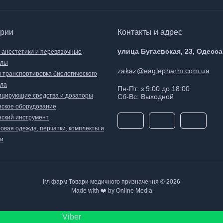
ории
Контакты и адрес
улица Бугаевская, 23, Одесса
, анестетики и перевязочные
алы
zakaz@eaglepharm.com.ua
и транспортировка биологического
ла
Пн-Пт: з 9:00 до 18:00
цирующие средства и дозаторы
Сб-Вс: Выходной
ское оборудование
ский инструмент
овая одежда, перчатки, комплекты и
и
Ігл фарм Товари медичного призначення © 2026
Made with ❤️ by Online Media
Viber