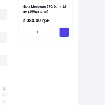
Игла Mesoram 27G 0,4 х 12
мм (100шт в уп)
2 080.00 грн
0
0
0