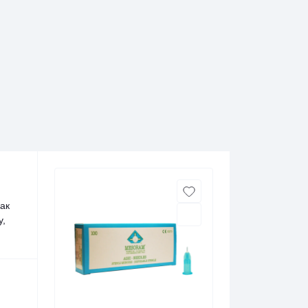
ак
у,
.