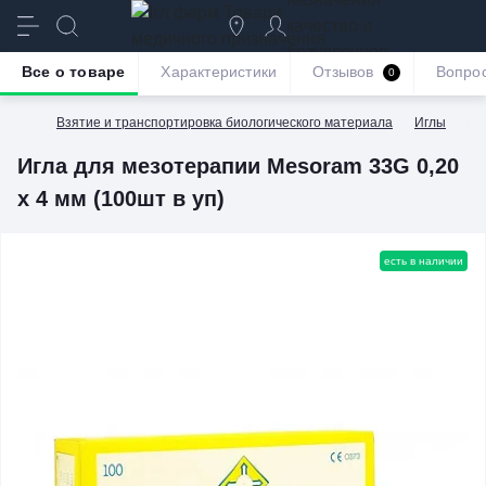
качество и
безупречное
Все о товаре
Характеристики
Отзывов
Вопро
0
обслуживание
Взятие и транспортировка биологического материала
Иглы
Иг
Игла для мезотерапии Mesoram 33G 0,20
х 4 мм (100шт в уп)
есть в наличии