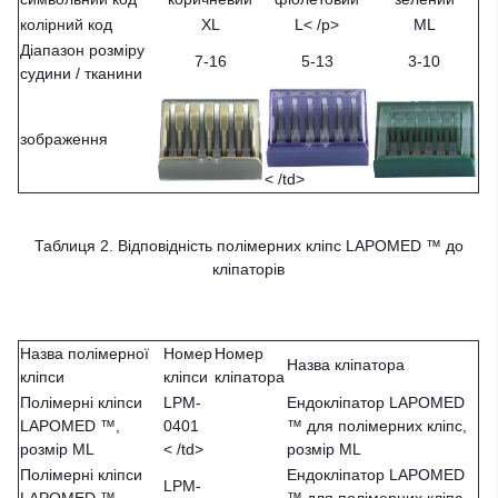
колірний код
XL
L< /p>
ML
Діапазон розміру
7-16
5-13
3-10
судини / тканини
зображення
< /td>
Таблиця 2. Відповідність полімерних кліпс LAPOMED ™ до
кліпаторів
Назва полімерної
Номер
Номер
Назва кліпатора
кліпси
кліпси
кліпатора
Полімерні кліпси
LPM-
Ендокліпатор LAPOMED
LAPOMED ™,
0401
™ для полімерних кліпс,
розмір ML
< /td>
розмір ML
Полімерні кліпси
Ендокліпатор LAPOMED
LPM-