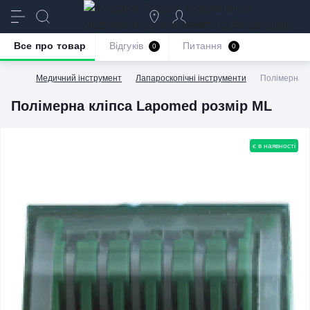
призначення
якість та бездоганне
обслуговування
Все про товар
Відгуків
Питання
0
0
Медичний інструмент
Лапароскопічні інструменти
Полімерна к
Полімерна кліпса Lapomed розмір МL
є в наявності