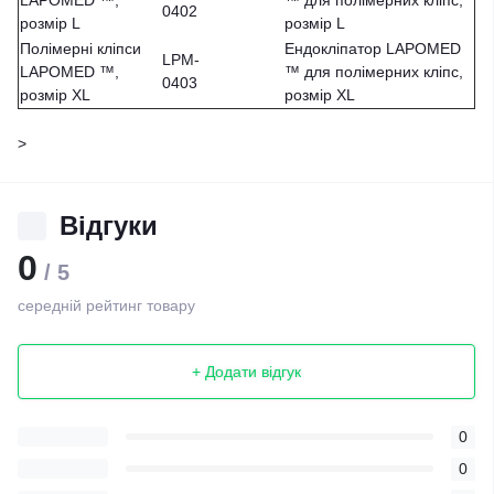
LAPOMED ™,
™ для полімерних кліпс,
0402
розмір L
розмір L
Полімерні кліпси
Ендокліпатор LAPOMED
LPM-
LAPOMED ™,
™ для полімерних кліпс,
0403
розмір XL
розмір XL
>
Відгуки
0
/ 5
середній рейтинг товару
+ Додати відгук
0
0