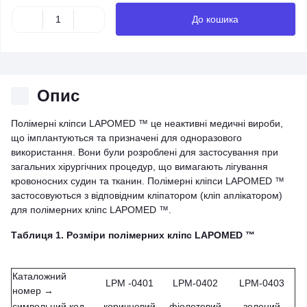
До кошика
Опис
Полімерні кліпси LAPOMED ™ це неактивні медичні вироби,
що імплантуються та призначені для одноразового
використання. Вони були розроблені для застосування при
загальних хірургічних процедур, що вимагають лігування
кровоносних судин та тканин. Полімерні кліпси LAPOMED ™
застосовуються з відповідним кліпатором (кліп аплікатором)
для полімерних кліпс LAPOMED ™.
Таблиця 1. Розміри полімерних кліпс LAPOMED ™
Каталожний
LPM -0401
LPM-0402
LPM-0403
номер →
символьний код
коричневий
фіолетовий
зелений