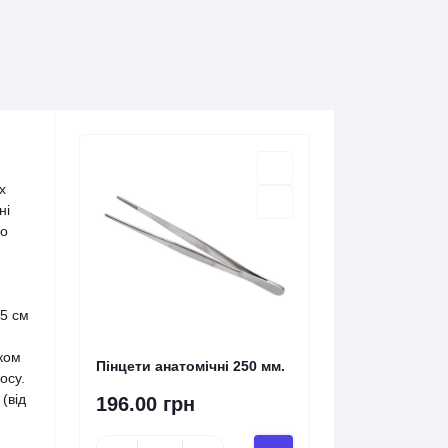
х
ні
го
25 см
ском
Пінцети анатомічні 250 мм.
осу.
(від
196.00 грн