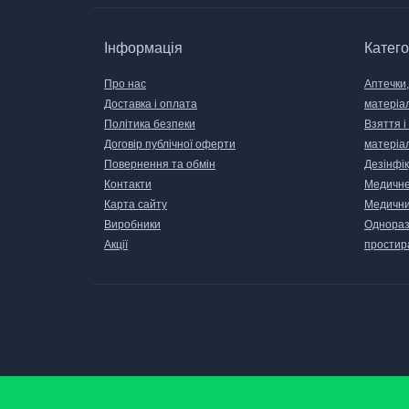
Інформація
Катего
Про нас
Аптечки,
Доставка і оплата
матеріа
Політика безпеки
Взяття і
Договір публічної оферти
матеріа
Повернення та обмін
Дезінфік
Контакти
Медичне
Карта сайту
Медични
Виробники
Одноразо
Акції
простир