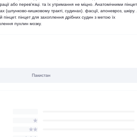
ації або перев'язці. та їх утримання не міцно. Анатомічними пінце
х (шлунково-кишковому тракті, судинах). фасції, апоневроз, шкіру.
й пінцет. пінцет для захоплення дрібних судин з метою їх
плення пухлин мозку.
Пакистан