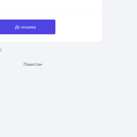
До кошика
і)
Пакистан