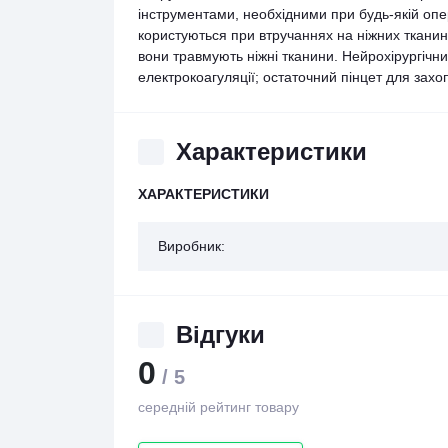
інструментами, необхідними при будь-якій опер
користуються при втручаннях на ніжних тканина
вони травмують ніжні тканини. Нейрохірургічни
електрокоагуляції; остаточний пінцет для захо
Характеристики
ХАРАКТЕРИСТИКИ
Виробник:
Відгуки
0
/ 5
середній рейтинг товару