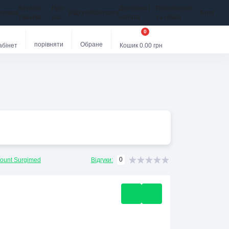
Каталог
Про
Доставка і
Повернення
оловна
Відгуки
Контакти
Блог
товарів
нас
оплата
та обмін
0
порівняти
Обране
абінет
Кошик
0.00 грн
0
ount Surgimed
Відгуки: