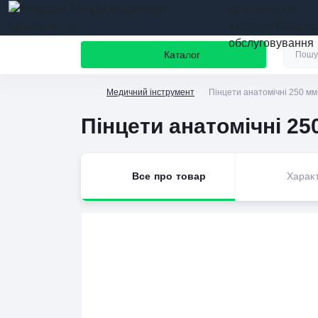
призначення
якість та бездог
обслуговування
Каталог
Медичний інструмент
Пінцети анатомічні 250 мм
Пінцети анатомічні 25
Все про товар
Харак