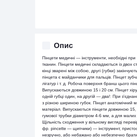
Опис
Пінцети медичні — інструменти, необхідні при 
тканин. Пінцети медичні складаються із двох 
кінці зварені між собою, другі (губки) закінчу
пінцета є майданчики для пальців. Пінцет зуб
лігатур і т. д. Робоча поверхня бранш цього пі
Випускаються довжиною 15 і 20 см. Пінцет хірур
одній губці один, на другій — два!: При з'єдна
з різною шириною губок. Пінцет анатомічний м
матеріал. Випускаються пінцети довжиною 15, 
гумової трубки діаметром 4-6 мм, а для малих 
Щільність сходження у вільному вигляді переві
фр. pincette — щипчики) — інструмент, прист
незручно, або небажано або небезпечно брат