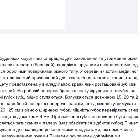
будь-яких хірургічних операціях для захоплення та утримання різни
сталевих пластин (браншей). володіють пружними властивостями; од
ються робочими поверхнями різного типу. У середній частині медично
часто-лапчастий призначений для захоплення плоских тканин, голок,
нцету представлена у вигляді лапок, краях яких розташовані зубчики.
гічний. На робочій поверхні бранш пінцету хірургічного є зубці: на
нні губок зубці міцно стуляються. Випускаються довжиною 15, 20 та 
ає на робочій поверхні поперечні насічки, що дозволяє утримувати
20 і 25 см з різною шириною губок. Міцність губок перевіряють сти
пінцетів діаметром 4 мм. При змиканні губок не повинно бути перек
ряється затисканням паперу (має зберігатися відбиток губок).Пінцет 
осування для маніпуляції невеликими предметами, які неможливо,
и незахищеними руками.Пінцети є основними допоміжними