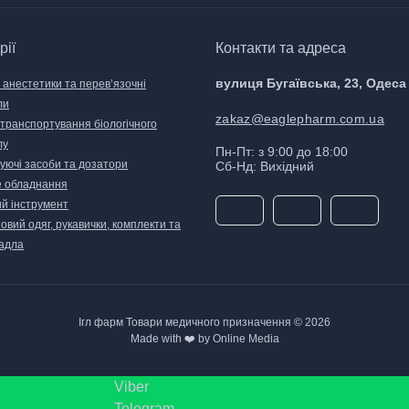
рії
Контакти та адреса
вулиця Бугаївська, 23, Одеса
 анестетики та перев’язочні
ли
zakaz@eaglepharm.com.ua
 транспортування біологічного
лу
Пн-Пт: з 9:00 до 18:00
уючі засоби та дозатори
Сб-Нд: Вихідний
 обладнання
й інструмент
вий одяг, рукавички, комплекти та
адла
Ігл фарм Товари медичного призначення © 2026
Made with ❤️ by Online Media
Viber
Telegram