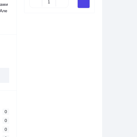
тами
 Але
0
0
0