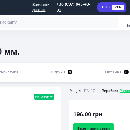
+38 (097) 843-48-
Замовити
RUS
УКР
Г
дзвінок
01
анне
К
.
0 мм.
теристики
Відгуків
Питання
0
0
Модель:
ПМ-17
Виробник:
Param
є в наявності
196.00 грн
Швидке замовлення