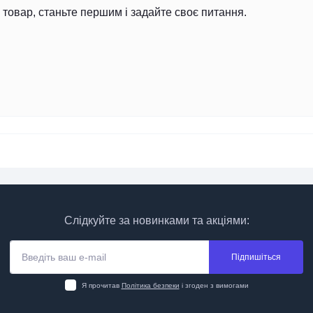
товар, станьте першим і задайте своє питання.
Слідкуйте за новинками та акціями:
Підпишіться
Я прочитав
Політика безпеки
і згоден з вимогами