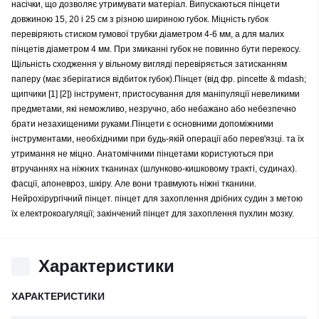
насічки, що дозволяє утримувати матеріал. Випускаються пінцети
довжиною 15, 20 і 25 см з різною шириною губок. Міцність губок
перевіряють стиском гумової трубки діаметром 4-6 мм, а для малих
пінцетів діаметром 4 мм. При змиканні губок не повинно бути перекосу.
Щільність сходження у вільному вигляді перевіряється затисканням
паперу (має зберігатися відбиток губок).Пінцет (від фр. pincette & mdash;
щипчики [1] [2]) інструмент, пристосування для маніпуляції невеликими
предметами, які неможливо, незручно, або небажано або небезпечно
брати незахищеними руками.Пінцети є основними допоміжними
інструментами, необхідними при будь-якій операції або перев'язці. та їх
утримання не міцно. Анатомічними пінцетами користуються при
втручаннях на ніжних тканинах (шлунково-кишковому тракті, судинах).
фасції, апоневроз, шкіру. Але вони травмують ніжні тканини.
Нейрохірургічний пінцет. пінцет для захоплення дрібних судин з метою
їх електрокоагуляції; закінчений пінцет для захоплення пухлин мозку.
Характеристики
ХАРАКТЕРИСТИКИ