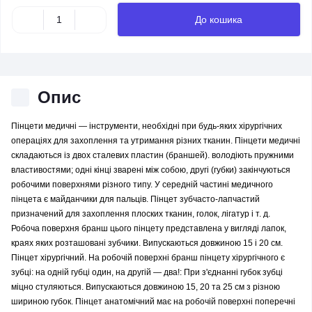
До кошика
Опис
Пінцети медичні — інструменти, необхідні при будь-яких хірургічних
операціях для захоплення та утримання різних тканин. Пінцети медичні
складаються із двох сталевих пластин (браншей). володіють пружними
властивостями; одні кінці зварені між собою, другі (губки) закінчуються
робочими поверхнями різного типу. У середній частині медичного
пінцета є майданчики для пальців. Пінцет зубчасто-лапчастий
призначений для захоплення плоских тканин, голок, лігатур і т. д.
Робоча поверхня бранш цього пінцету представлена у вигляді лапок,
краях яких розташовані зубчики. Випускаються довжиною 15 і 20 см.
Пінцет хірургічний. На робочій поверхні бранш пінцету хірургічного є
зубці: на одній губці один, на другій — два!: При з'єднанні губок зубці
міцно стуляються. Випускаються довжиною 15, 20 та 25 см з різною
шириною губок. Пінцет анатомічний має на робочій поверхні поперечні