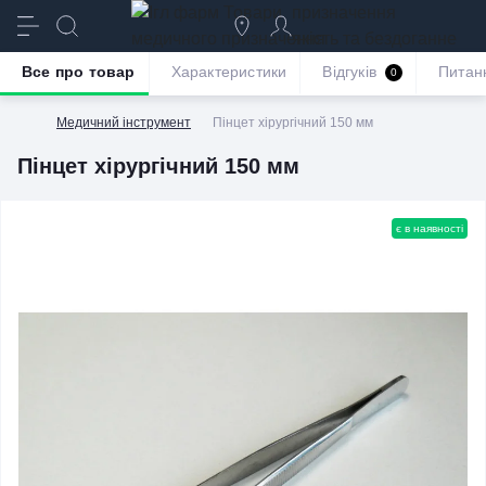
призначення
якість та бездоганне
обслуговування
Все про товар
Характеристики
Відгуків
Питан
0
Медичний інструмент
Пінцет хірургічний 150 мм
Пінцет хірургічний 150 мм
є в наявності