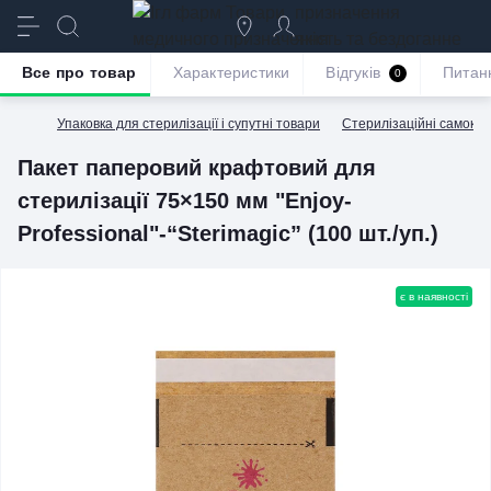
призначення
якість та бездоганне
обслуговування
Все про товар
Характеристики
Відгуків
Питан
0
Упаковка для стерилізації і супутні товари
Стерилізаційні самокле
Пакет паперовий крафтовий для
стерилізації 75×150 мм "Enjoy-
Professional"-“Sterimagic” (100 шт./уп.)
є в наявності