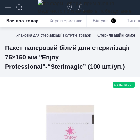
призначення
якість та бездоганне
обслуговування
Все про товар
Характеристики
Відгуків
Питан
0
Упаковка для стерилізації і супутні товари
Стерилізаційні самокле
Пакет паперовий білий для стерилізації
75×150 мм "Enjoy-
Professional"-“Sterimagic” (100 шт./уп.)
є в наявності