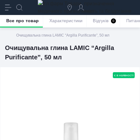
призначення
якість та бездоганне
обслуговування
Все про товар
Характеристики
Відгуків
Питан
0
Очищувальна глина LAMIC “Argilla Purificante”, 50 мл
Очищувальна глина LAMIC “Argilla
Purificante”, 50 мл
є в наявності